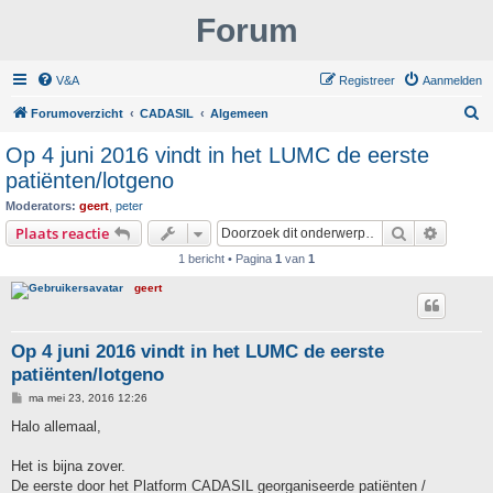
Forum
V&A
Registreer
Aanmelden
Z
Forumoverzicht
CADASIL
Algemeen
o
Op 4 juni 2016 vindt in het LUMC de eerste
e
patiënten/lotgeno
k
Moderators:
geert
,
peter
Zoek
Uitgebr
Plaats reactie
1 bericht • Pagina
1
van
1
geert
Op 4 juni 2016 vindt in het LUMC de eerste
patiënten/lotgeno
B
ma mei 23, 2016 12:26
e
r
Halo allemaal,
i
c
h
Het is bijna zover.
t
De eerste door het Platform CADASIL georganiseerde patiënten /