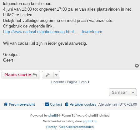
lotgenoten dag komt eraan.
4 juni van 13:00 tot ongeveer 17:00 zal er van alles plaatsvinden in het
LUMC te Leiden.
Bekijk het volledige programma en meld je aan via onze site.
Of gebruik de volgende link,
http://www.cadasil.nl/patientendag.html ... _kwd=forum
Wij van cadasil.nl zijn in ieder geval aanwezig.
Groetjes,
Geert
Plaats reactie
1 bericht • Pagina
1
van
1
Ga naar
Forumoverzicht
Contact
Verwijder cookies
Alle tijden zijn
UTC+02:00
Powered by
phpBB
® Forum Software © phpBB Limited
Nederlandse vertaling door
phpBB.nl
.
Privacy
|
Gebruikersvoorwaarden