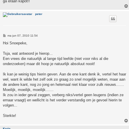
ga eraan kapot!!
peter
B
ma jun 07, 2010 11:54
e
r
Hoi Snoepeke,
i
c
h
Tsja, wat antwoord je hierop...
t
Een vrees die natuurlijk al lange tijd leefde (niet voor niks al die
onderzoeken) maar dit hoop je natuurlijk absoluut nooit!
Ik kan je weinig tips hierin geven. Aan de ene kant denk ik, vertel het haar
wel, want ik wilde het zelf ook zo graag zo snel mogelijk weten, maar aan
de andere kant, nog zo jong en helemaal niet klaar voor zulk nieuws.......
Moeilijk, moeilijk, moeilijk.......
Ik zou in ieder geval zeggen, verberg niks/vertel geen leugens (indien ze
ernaar vraagt) en wellicht is het verder verstandig om je gevoel hierin te
volgen...
Sterkte!
Karin