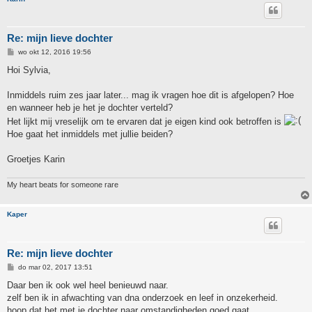
Re: mijn lieve dochter
B
wo okt 12, 2016 19:56
e
r
Hoi Sylvia,
i
c
h
Inmiddels ruim zes jaar later... mag ik vragen hoe dit is afgelopen? Hoe
t
en wanneer heb je het je dochter verteld?
Het lijkt mij vreselijk om te ervaren dat je eigen kind ook betroffen is
Hoe gaat het inmiddels met jullie beiden?
Groetjes Karin
My heart beats for someone rare
Kaper
Re: mijn lieve dochter
B
do mar 02, 2017 13:51
e
r
Daar ben ik ook wel heel benieuwd naar.
i
zelf ben ik in afwachting van dna onderzoek en leef in onzekerheid.
c
h
hoop dat het met je dochter naar omstandigheden goed gaat.