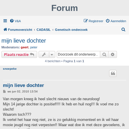
Forum
V&A
Registreer
Aanmelden
Z
Forumoverzicht
CADASIL
Genetisch onderzoek
o
mijn lieve dochter
e
Moderators:
geert
,
peter
k
Zoek
Uitgebr
Plaats reactie
4 berichten • Pagina
1
van
1
snoepeke
mijn lieve dochter
B
wo jun 02, 2010 13:54
e
r
Van morgen kreeg ik heel slecht nieuws van de neuroloog!
i
Mijn 14 jarige dochter is positief!!!! Ik heb en huil nog!!! Ik voel me zo
c
h
slecht!
t
Waarom toch???
Ik vertel het haar nog niet, ze is zo gelukkig momenteel en ik wil haar
mooie jeugd nog niet verpesten!! Maar wat doe ik met deze gevoelens, ik