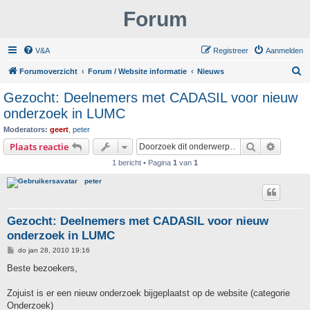
Forum
V&A
Registreer
Aanmelden
Z
Forumoverzicht
Forum / Website informatie
Nieuws
o
Gezocht: Deelnemers met CADASIL voor nieuw
e
onderzoek in LUMC
k
Moderators:
geert
,
peter
Zoek
Uitgebr
Plaats reactie
1 bericht • Pagina
1
van
1
peter
Gezocht: Deelnemers met CADASIL voor nieuw
onderzoek in LUMC
B
do jan 28, 2010 19:16
e
r
Beste bezoekers,
i
c
h
Zojuist is er een nieuw onderzoek bijgeplaatst op de website (categorie
t
Onderzoek)