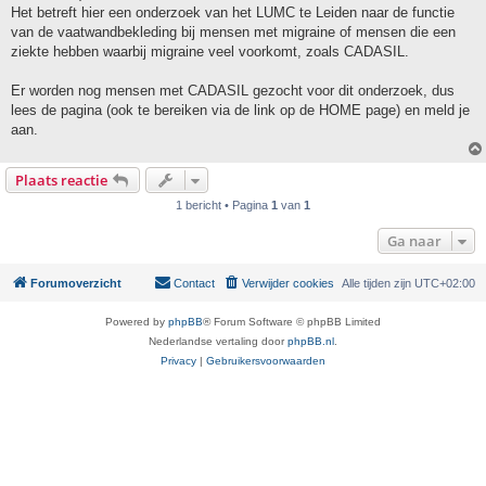
Het betreft hier een onderzoek van het LUMC te Leiden naar de functie
van de vaatwandbekleding bij mensen met migraine of mensen die een
ziekte hebben waarbij migraine veel voorkomt, zoals CADASIL.
Er worden nog mensen met CADASIL gezocht voor dit onderzoek, dus
lees de pagina (ook te bereiken via de link op de HOME page) en meld je
aan.
Plaats reactie
1 bericht • Pagina
1
van
1
Ga naar
Forumoverzicht
Contact
Verwijder cookies
Alle tijden zijn
UTC+02:00
Powered by
phpBB
® Forum Software © phpBB Limited
Nederlandse vertaling door
phpBB.nl
.
Privacy
|
Gebruikersvoorwaarden