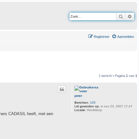
Zoek
Uit
Registreer
Aanmelden
1 bericht • Pagina
1
van
1
peter
Berichten:
105
Lid geworden op:
vr nov 23, 2007 17:47
Locatie:
Hoofddorp
rtners CADASIL heeft, met een