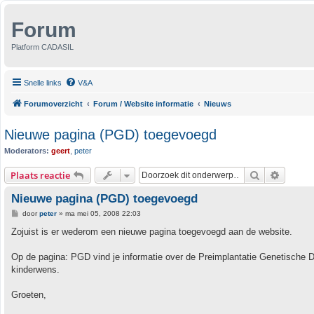
Forum
Platform CADASIL
Snelle links
V&A
Forumoverzicht
Forum / Website informatie
Nieuws
Nieuwe pagina (PGD) toegevoegd
Moderators:
geert
,
peter
Zoek
Uitgebr
Plaats reactie
Nieuwe pagina (PGD) toegevoegd
B
door
peter
»
ma mei 05, 2008 22:03
e
r
Zojuist is er wederom een nieuwe pagina toegevoegd aan de website.
i
c
h
Op de pagina: PGD vind je informatie over de Preimplantatie Genetische 
t
kinderwens.
Groeten,