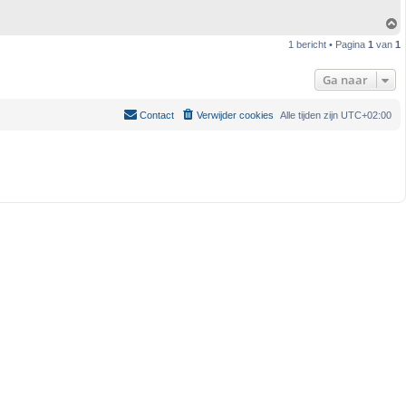
1 bericht • Pagina
1
van
1
h
o
o
Ga naar
g
Contact
Verwijder cookies
Alle tijden zijn
UTC+02:00