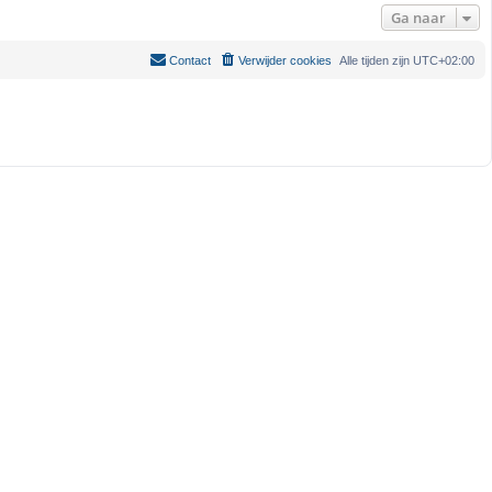
o
Ga naar
g
Contact
Verwijder cookies
Alle tijden zijn
UTC+02:00