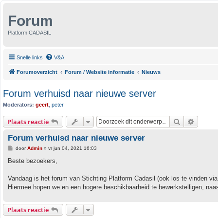
Forum
Platform CADASIL
Snelle links
V&A
Forumoverzicht
Forum / Website informatie
Nieuws
Forum verhuisd naar nieuwe server
Moderators:
geert
,
peter
Zoek
Uitgebr
Plaats reactie
Forum verhuisd naar nieuwe server
B
door
Admin
»
vr jun 04, 2021 16:03
e
r
Beste bezoekers,
i
c
h
Vandaag is het forum van Stichting Platform Cadasil (ook los te vinden via 
t
Hiermee hopen we en een hogere beschikbaarheid te bewerkstelligen, naast n
Plaats reactie