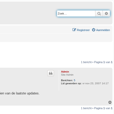
Zoek
Uit
Registreer
Aanmelden
1 bericht • Pagina
1
van
1
Admin
Site Admin
Berichten:
5
Lid geworden op:
vr nov 23, 2007 14:17
zien van de laatste updates.
1 bericht • Pagina
1
van
1
h
o