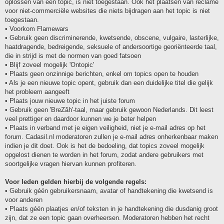
oplossen van een topic, is niet toegestaan. Ook het plaatsen van reclame
voor niet-commerciële websites die niets bijdragen aan het topic is niet
toegestaan.
• Voorkom Flamewars
• Gebruik geen discriminerende, kwetsende, obscene, vulgaire, lasterlijke,
haatdragende, bedreigende, seksuele of andersoortige georiënteerde taal,
die in strijd is met de normen van goed fatsoen
• Blijf zoveel mogelijk 'Ontopic'
• Plaats geen onzinnige berichten, enkel om topics open te houden
• Als je een nieuwe topic opent, gebruik dan een duidelijke titel die gelijk
het probleem aangeeft
• Plaats jouw nieuwe topic in het juiste forum
• Gebruik geen 'BreZâh'-taal, maar gebruik gewoon Nederlands. Dit leest
veel prettiger en daardoor kunnen we je beter helpen
• Plaats in verband met je eigen veiligheid, niet je e-mail adres op het
forum. Cadasil.nl moderatoren zullen je e-mail adres onherkenbaar maken
indien je dit doet. Ook is het de bedoeling, dat topics zoveel mogelijk
opgelost dienen te worden in het forum, zodat andere gebruikers met
soortgelijke vragen hiervan kunnen profiteren.
Voor leden gelden hierbij de volgende regels:
• Gebruik géén gebruikersnaam, avatar of handtekening die kwetsend is
voor anderen
• Plaats géén plaatjes en/of teksten in je handtekening die dusdanig groot
zijn, dat ze een topic gaan overheersen. Moderatoren hebben het recht