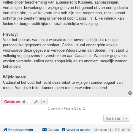
vallen onder bescherming van auteursrecht Kopieën, aanpassingen,
vertalingen, bewerkingen, wijzigingen van het geheel of van een gedeelte
van deze site, in welke vorm dan ook zijn niet toegestaan, tenzij vooraf
schriftelijke toestemming is verleend door Cadasil.nl. Elke inbreuk kan
leiden tot burgerrechtelijke of strafrechtelijke vervolging
Privacy:
Voor het gebruik van onze website is het onvermijdelijk dat u enige
persoonlijke gegevens achterlaat. Cadasil.nl zal onder géén enkele
voorwaarde deze gegevens verkopen/doorsturen aan derden. Het staat u
volledig vrij gegevens te verstrekken aan Cadasil.nl. Wanneer gegevens
worden verstrekt, zullen deze zorgvuldig en zo anoniem mogelijk worden
behandeld.
Wijzigingen:
Cadasil.nl behoudt het recht deze tekst te wijzigen zonder opgaaf van
reden. Aan deze tekst kunnen geen rechten worden ontleend.
Gesloten
1 bericht • Pagina
1
van
1
Ga naar
Forumoverzicht
Contact
Verwijder cookies
Alle tijden zijn
UTC+02:00