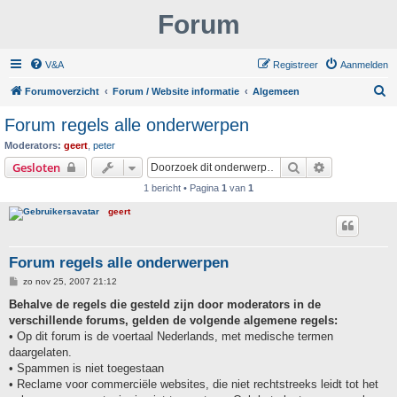
Forum
V&A
Registreer
Aanmelden
Z
Forumoverzicht
Forum / Website informatie
Algemeen
o
Forum regels alle onderwerpen
e
Moderators:
geert
,
peter
k
Zoek
Uitgebreid z
Gesloten
1 bericht • Pagina
1
van
1
geert
Forum regels alle onderwerpen
B
zo nov 25, 2007 21:12
e
r
Behalve de regels die gesteld zijn door moderators in de
i
verschillende forums, gelden de volgende algemene regels:
c
h
• Op dit forum is de voertaal Nederlands, met medische termen
t
daargelaten.
• Spammen is niet toegestaan
• Reclame voor commerciële websites, die niet rechtstreeks leidt tot het