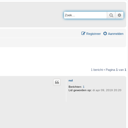
Zoek
Uit
Registreer
Aanmelden
1 bericht • Pagina
1
van
1
nol
Berichten:
1
Lid geworden op:
di apr 09, 2019 20:20