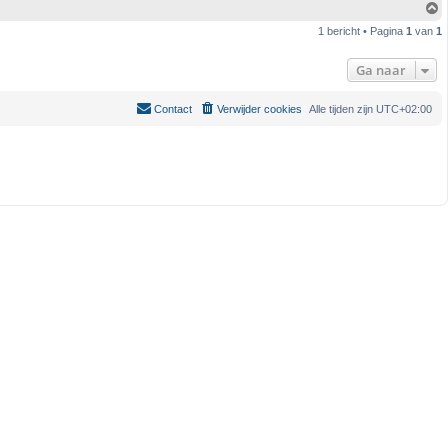
1 bericht • Pagina
1
van
1
h
o
o
Ga naar
g
Contact
Verwijder cookies
Alle tijden zijn
UTC+02:00