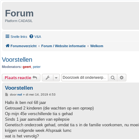
Forum
Platform CADASIL
Snelle links
V&A
Forumoverzicht
Forum / Website informatie
Welkom
Voorstellen
Moderators:
geert
,
peter
Zoek
Uitgebr
Plaats reactie
Voorstellen
B
door
nol
»
di mei 14, 2019 4:53
e
r
Hallo ik ben nol 68 jaar
i
Getrouwd 2 kinderen (die wachten op een oproep)
c
h
Op mijn 45e verschillende tia s gehad
t
Sinds 1 jaar aanvallen van epilepsie
Genetisch onderzoek gehad, omdat tia s in de familie voorkomen, nu moeil
krijgen volgende week Afspraak lumc
wat is het vervolg?