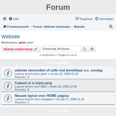
Forum
V&A
Registreer
Aanmelden
Z
Forumoverzicht
Forum / Website informatie
Website
o
Website
e
Moderators:
geert
,
peter
k
Zoek
Uitgebreid z
Nieuw onderwerp
1 onderwerp • Pagina
1
van
1
Aankondigingen
website vermindert of zelfs niet bereikbaar a.s. zondag
Laatste bericht door
peter
«
zo nov 22, 2009 21:20
Reacties:
1
Cadasil.nl is bijna jarig
Laatste bericht door
Ellen
«
di dec 16, 2008 12:38
Reacties:
2
Nieuwe layout voor HOME pagina
Laatste bericht door
snoepeke
«
za sep 27, 2008 21:25
Reacties:
1
Onderwerpen