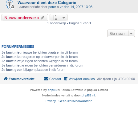
Waarvoor dient deze Categorie
Laatste bericht door
peter
«
vr dec 14, 2007 13:03
Nieuw onderwerp
1 onderwerp • Pagina
1
van
1
Ga naar
FORUMPERMISSIES
Je
kunt niet
nieuwe berichten plaatsen in dit forum
Je
kunt niet
reageren op onderwerpen in dit forum
Je
kunt niet
je eigen berichten wijzigen in dit forum
Je
kunt niet
je eigen berichten verwijderen in dit forum
Je
kunt geen
bijlagen plaatsen in dit forum
Forumoverzicht
Contact
Verwijder cookies
Alle tijden zijn
UTC+02:00
Powered by
phpBB
® Forum Software © phpBB Limited
Nederlandse vertaling door
phpBB.nl
.
Privacy
|
Gebruikersvoorwaarden