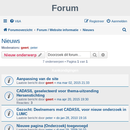
Forum
V&A
Registreer
Aanmelden
Z
Forumoverzicht
Forum / Website informatie
Nieuws
o
Nieuws
e
Moderators:
geert
,
peter
k
Zoek
Uitgebreid z
Nieuw onderwerp
7 onderwerpen • Pagina
1
van
1
Aankondigingen
Aanpassing van de site
Laatste bericht door
geert
«
ma mar 02, 2015 21:33
CADASIL geselecteerd voor thema-uitzending
Hersenstichting
Laatste bericht door
geert
«
ma apr 20, 2015 19:30
Reacties:
3
Gezocht: Deelnemers met CADASIL voor nieuw onderzoek in
LUMC
Laatste bericht door
peter
«
do jan 28, 2010 19:16
Nieuwe pagina (Onderzoek) toegevoegd
Laatste bericht door
peter
«
di mei 19, 2009 16:10