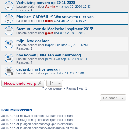
Verhuizing servers op 30-11-2020
Laatste bericht door
Admin
«
ma nov 30, 2020 17:43
Reacties:
1
Platform CADASIL ** Wat verwacht u er van
Laatste bericht door
geert
«
za jan 23, 2016 10:25
Stem nu voor de Medische Inspirator 2015!
Laatste bericht door
geert
«
vr okt 02, 2015 20:52
mijn lieve dochter
Laatste bericht door
Kaper
«
do mar 02, 2017 13:51
Reacties:
3
hoe komen jullie aan een neuroloog
Laatste bericht door
peter
«
wo sep 02, 2009 18:11
Reacties:
4
cadasil.nl is live gegaan
Laatste bericht door
peter
«
di dec 11, 2007 0:00
Nieuw onderwerp
7 onderwerpen • Pagina
1
van
1
Ga naar
FORUMPERMISSIES
Je
kunt niet
nieuwe berichten plaatsen in dit forum
Je
kunt niet
reageren op onderwerpen in dit forum
Je
kunt niet
je eigen berichten wijzigen in dit forum
Je
kunt niet
je eigen berichten verwijderen in dit forum