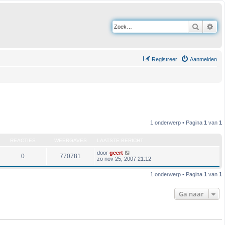
Zoek
Uit
Registreer
Aanmelden
1 onderwerp • Pagina
1
van
1
REACTIES
WEERGAVES
LAATSTE BERICHT
door
geert
0
770781
zo nov 25, 2007 21:12
1 onderwerp • Pagina
1
van
1
Ga naar