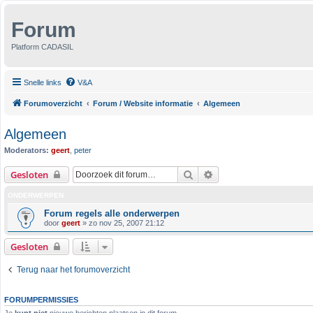
Forum
Platform CADASIL
Snelle links
V&A
Forumoverzicht
Forum / Website informatie
Algemeen
Algemeen
Moderators:
geert
,
peter
Zoek
Uitgebreid zoeken
Gesloten
ONDERWERPEN
Forum regels alle onderwerpen
door
geert
»
zo nov 25, 2007 21:12
Gesloten
Terug naar het forumoverzicht
FORUMPERMISSIES