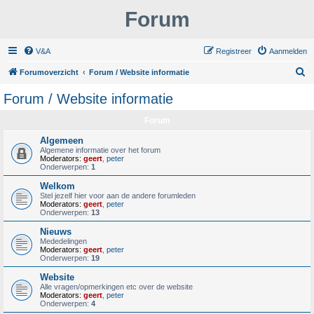
Forum
V&A
Registreer
Aanmelden
Z
Forumoverzicht
Forum / Website informatie
o
Forum / Website informatie
e
Forum
k
Algemeen
Algemene informatie over het forum
Moderators:
geert
,
peter
Onderwerpen:
1
Welkom
Stel jezelf hier voor aan de andere forumleden
Moderators:
geert
,
peter
Onderwerpen:
13
Nieuws
Mededelingen
Moderators:
geert
,
peter
Onderwerpen:
19
Website
Alle vragen/opmerkingen etc over de website
Moderators:
geert
,
peter
Onderwerpen:
4