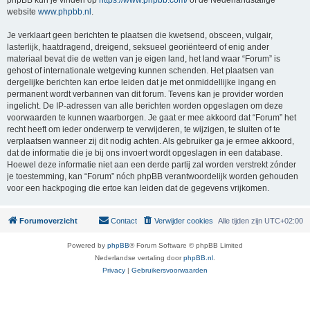
phpBB kun je vinden op
https://www.phpbb.com/
of de Nederlandstalige
website
www.phpbb.nl
.
Je verklaart geen berichten te plaatsen die kwetsend, obsceen, vulgair,
lasterlijk, haatdragend, dreigend, seksueel georiënteerd of enig ander
materiaal bevat die de wetten van je eigen land, het land waar “Forum” is
gehost of internationale wetgeving kunnen schenden. Het plaatsen van
dergelijke berichten kan ertoe leiden dat je met onmiddellijke ingang en
permanent wordt verbannen van dit forum. Tevens kan je provider worden
ingelicht. De IP-adressen van alle berichten worden opgeslagen om deze
voorwaarden te kunnen waarborgen. Je gaat er mee akkoord dat “Forum” het
recht heeft om ieder onderwerp te verwijderen, te wijzigen, te sluiten of te
verplaatsen wanneer zij dit nodig achten. Als gebruiker ga je ermee akkoord,
dat de informatie die je bij ons invoert wordt opgeslagen in een database.
Hoewel deze informatie niet aan een derde partij zal worden verstrekt zónder
je toestemming, kan “Forum” nóch phpBB verantwoordelijk worden gehouden
voor een hackpoging die ertoe kan leiden dat de gegevens vrijkomen.
Forumoverzicht
Contact
Verwijder cookies
Alle tijden zijn
UTC+02:00
Powered by
phpBB
® Forum Software © phpBB Limited
Nederlandse vertaling door
phpBB.nl
.
Privacy
|
Gebruikersvoorwaarden