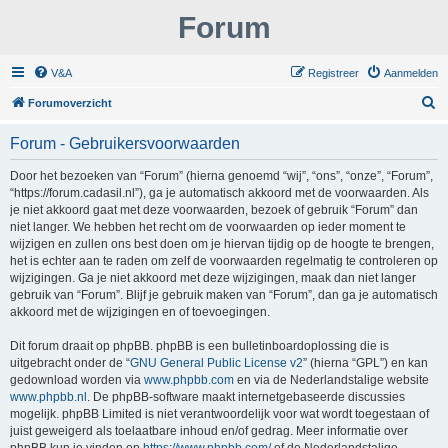
Forum
V&A
Registreer
Aanmelden
Z
Forumoverzicht
o
Forum - Gebruikersvoorwaarden
e
k
Door het bezoeken van “Forum” (hierna genoemd “wij”, “ons”, “onze”, “Forum”,
“https://forum.cadasil.nl”), ga je automatisch akkoord met de voorwaarden. Als
je niet akkoord gaat met deze voorwaarden, bezoek of gebruik “Forum” dan
niet langer. We hebben het recht om de voorwaarden op ieder moment te
wijzigen en zullen ons best doen om je hiervan tijdig op de hoogte te brengen,
het is echter aan te raden om zelf de voorwaarden regelmatig te controleren op
wijzigingen. Ga je niet akkoord met deze wijzigingen, maak dan niet langer
gebruik van “Forum”. Blijf je gebruik maken van “Forum”, dan ga je automatisch
akkoord met de wijzigingen en of toevoegingen.
Dit forum draait op phpBB. phpBB is een bulletinboardoplossing die is
uitgebracht onder de “
GNU General Public License v2
” (hierna “GPL”) en kan
gedownload worden via
www.phpbb.com
en via de Nederlandstalige website
www.phpbb.nl
. De phpBB-software maakt internetgebaseerde discussies
mogelijk. phpBB Limited is niet verantwoordelijk voor wat wordt toegestaan of
juist geweigerd als toelaatbare inhoud en/of gedrag. Meer informatie over