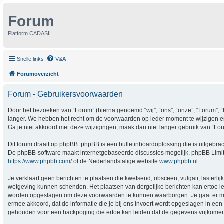
Forum
Platform CADASIL
Snelle links
V&A
Forumoverzicht
Forum - Gebruikersvoorwaarden
Door het bezoeken van “Forum” (hierna genoemd “wij”, “ons”, “onze”, “Forum”, “
langer. We hebben het recht om de voorwaarden op ieder moment te wijzigen en z
Ga je niet akkoord met deze wijzigingen, maak dan niet langer gebruik van “For
Dit forum draait op phpBB. phpBB is een bulletinboardoplossing die is uitgebrac
De phpBB-software maakt internetgebaseerde discussies mogelijk. phpBB Limited
https://www.phpbb.com/
of de Nederlandstalige website
www.phpbb.nl
.
Je verklaart geen berichten te plaatsen die kwetsend, obsceen, vulgair, lasterli
wetgeving kunnen schenden. Het plaatsen van dergelijke berichten kan ertoe le
worden opgeslagen om deze voorwaarden te kunnen waarborgen. Je gaat er mee akk
ermee akkoord, dat de informatie die je bij ons invoert wordt opgeslagen in e
gehouden voor een hackpoging die ertoe kan leiden dat de gegevens vrijkome