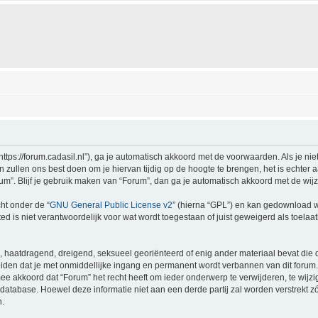
https://forum.cadasil.nl”), ga je automatisch akkoord met de voorwaarden. Als je n
ullen ons best doen om je hiervan tijdig op de hoogte te brengen, het is echter a
um”. Blijf je gebruik maken van “Forum”, dan ga je automatisch akkoord met de wij
ht onder de “
GNU General Public License v2
” (hierna “GPL”) en kan gedownload 
 is niet verantwoordelijk voor wat wordt toegestaan of juist geweigerd als toelaa
jk, haatdragend, dreigend, seksueel georiënteerd of enig ander materiaal bevat die 
iden dat je met onmiddellijke ingang en permanent wordt verbannen van dit forum. 
oord dat “Forum” het recht heeft om ieder onderwerp te verwijderen, te wijzigen, 
en database. Hoewel deze informatie niet aan een derde partij zal worden verstrek
n.