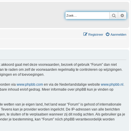
Zoek
Uit
Registreer
Aanmelden
iet akkoord gaat met deze voorwaarden, bezoek of gebruik “Forum” dan niet
an te raden om zelf de voorwaarden regelmatig te controleren op wijzigingen.
zigingen en of toevoegingen.
worden via
www.phpbb.com
en via de Nederlandstalige website
www.phpbb.nl
.
tbare inhoud en/of gedrag. Meer informatie over phpBB kun je vinden op
de wetten van je eigen land, het land waar “Forum” is gehost of internationale
Tevens kan je provider worden ingelicht. De IP-adressen van alle berichten
te sluiten of te verplaatsen wanneer zij dit nodig achten. Als gebruiker ga je
t zónder je toestemming, kan “Forum” nóch phpBB verantwoordelijk worden