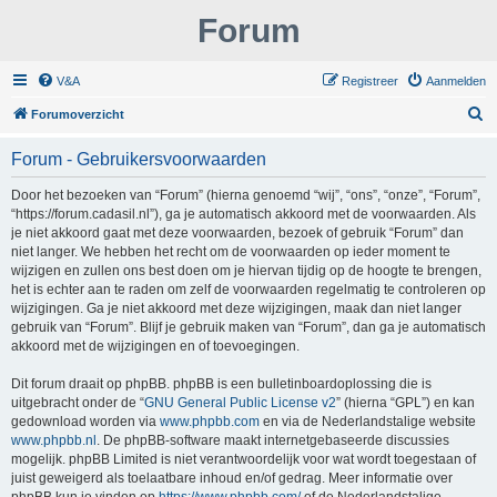
Forum
V&A
Registreer
Aanmelden
Z
Forumoverzicht
o
Forum - Gebruikersvoorwaarden
e
k
Door het bezoeken van “Forum” (hierna genoemd “wij”, “ons”, “onze”, “Forum”,
“https://forum.cadasil.nl”), ga je automatisch akkoord met de voorwaarden. Als
je niet akkoord gaat met deze voorwaarden, bezoek of gebruik “Forum” dan
niet langer. We hebben het recht om de voorwaarden op ieder moment te
wijzigen en zullen ons best doen om je hiervan tijdig op de hoogte te brengen,
het is echter aan te raden om zelf de voorwaarden regelmatig te controleren op
wijzigingen. Ga je niet akkoord met deze wijzigingen, maak dan niet langer
gebruik van “Forum”. Blijf je gebruik maken van “Forum”, dan ga je automatisch
akkoord met de wijzigingen en of toevoegingen.
Dit forum draait op phpBB. phpBB is een bulletinboardoplossing die is
uitgebracht onder de “
GNU General Public License v2
” (hierna “GPL”) en kan
gedownload worden via
www.phpbb.com
en via de Nederlandstalige website
www.phpbb.nl
. De phpBB-software maakt internetgebaseerde discussies
mogelijk. phpBB Limited is niet verantwoordelijk voor wat wordt toegestaan of
juist geweigerd als toelaatbare inhoud en/of gedrag. Meer informatie over