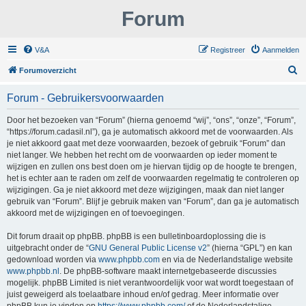
Forum
V&A
Registreer
Aanmelden
Z
Forumoverzicht
o
Forum - Gebruikersvoorwaarden
e
k
Door het bezoeken van “Forum” (hierna genoemd “wij”, “ons”, “onze”, “Forum”,
“https://forum.cadasil.nl”), ga je automatisch akkoord met de voorwaarden. Als
je niet akkoord gaat met deze voorwaarden, bezoek of gebruik “Forum” dan
niet langer. We hebben het recht om de voorwaarden op ieder moment te
wijzigen en zullen ons best doen om je hiervan tijdig op de hoogte te brengen,
het is echter aan te raden om zelf de voorwaarden regelmatig te controleren op
wijzigingen. Ga je niet akkoord met deze wijzigingen, maak dan niet langer
gebruik van “Forum”. Blijf je gebruik maken van “Forum”, dan ga je automatisch
akkoord met de wijzigingen en of toevoegingen.
Dit forum draait op phpBB. phpBB is een bulletinboardoplossing die is
uitgebracht onder de “
GNU General Public License v2
” (hierna “GPL”) en kan
gedownload worden via
www.phpbb.com
en via de Nederlandstalige website
www.phpbb.nl
. De phpBB-software maakt internetgebaseerde discussies
mogelijk. phpBB Limited is niet verantwoordelijk voor wat wordt toegestaan of
juist geweigerd als toelaatbare inhoud en/of gedrag. Meer informatie over