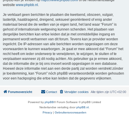
phpBB kun je vinden op
https://www.phpbb.com/
of de Nederlandstalige
website
www.phpbb.nl
.
Je verklaart geen berichten te plaatsen die kwetsend, obsceen, vulgair,
lasterlijk, haatdragend, dreigend, seksueel georiënteerd of enig ander
materiaal bevat die de wetten van je eigen land, het land waar “Forum” is
gehost of internationale wetgeving kunnen schenden. Het plaatsen van
dergelijke berichten kan ertoe leiden dat je met onmiddellijke ingang en
permanent wordt verbannen van dit forum. Tevens kan je provider worden
ingelicht. De IP-adressen van alle berichten worden opgeslagen om deze
voorwaarden te kunnen waarborgen. Je gaat er mee akkoord dat “Forum” het
recht heeft om ieder onderwerp te verwijderen, te wijzigen, te sluiten of te
verplaatsen wanneer zij dit nodig achten. Als gebruiker ga je ermee akkoord,
dat de informatie die je bij ons invoert wordt opgeslagen in een database.
Hoewel deze informatie niet aan een derde partij zal worden verstrekt zónder
je toestemming, kan “Forum” nóch phpBB verantwoordelijk worden gehouden
voor een hackpoging die ertoe kan leiden dat de gegevens vrijkomen.
Forumoverzicht
Contact
Verwijder cookies
Alle tijden zijn
UTC+02:00
Powered by
phpBB
® Forum Software © phpBB Limited
Nederlandse vertaling door
phpBB.nl
.
Privacy
|
Gebruikersvoorwaarden