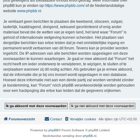
juist geweigerd als toelaatbare inhoud en/of gedrag. Meer informatie over
phpBB kun je vinden op
https://www.phpbb.com/
of de Nederlandstalige
website
www.phpbb.nl
.
Je verklaart geen berichten te plaatsen die kwetsend, obsceen, vulgair,
lasterlijk, haatdragend, dreigend, seksueel georiënteerd of enig ander
materiaal bevat die de wetten van je eigen land, het land waar “Forum” is
gehost of internationale wetgeving kunnen schenden. Het plaatsen van
dergelijke berichten kan ertoe leiden dat je met onmiddellijke ingang en
permanent wordt verbannen van dit forum. Tevens kan je provider worden
ingelicht. De IP-adressen van alle berichten worden opgeslagen om deze
voorwaarden te kunnen waarborgen. Je gaat er mee akkoord dat “Forum” het
recht heeft om ieder onderwerp te verwijderen, te wijzigen, te sluiten of te
verplaatsen wanneer zij dit nodig achten. Als gebruiker ga je ermee akkoord,
dat de informatie die je bij ons invoert wordt opgeslagen in een database.
Hoewel deze informatie niet aan een derde partij zal worden verstrekt zónder
je toestemming, kan “Forum” nóch phpBB verantwoordelijk worden gehouden
voor een hackpoging die ertoe kan leiden dat de gegevens vrijkomen.
Forumoverzicht
Contact
Verwijder cookies
Alle tijden zijn
UTC+02:00
Powered by
phpBB
® Forum Software © phpBB Limited
Nederlandse vertaling door
phpBB.nl
.