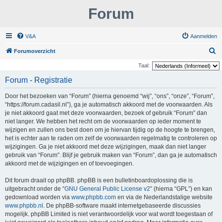
Forum
V&A
Aanmelden
Z
Forumoverzicht
o
Taal:
e
Forum - Registratie
k
Door het bezoeken van “Forum” (hierna genoemd “wij”, “ons”, “onze”, “Forum”,
“https://forum.cadasil.nl”), ga je automatisch akkoord met de voorwaarden. Als
je niet akkoord gaat met deze voorwaarden, bezoek of gebruik “Forum” dan
niet langer. We hebben het recht om de voorwaarden op ieder moment te
wijzigen en zullen ons best doen om je hiervan tijdig op de hoogte te brengen,
het is echter aan te raden om zelf de voorwaarden regelmatig te controleren op
wijzigingen. Ga je niet akkoord met deze wijzigingen, maak dan niet langer
gebruik van “Forum”. Blijf je gebruik maken van “Forum”, dan ga je automatisch
akkoord met de wijzigingen en of toevoegingen.
Dit forum draait op phpBB. phpBB is een bulletinboardoplossing die is
uitgebracht onder de “
GNU General Public License v2
” (hierna “GPL”) en kan
gedownload worden via
www.phpbb.com
en via de Nederlandstalige website
www.phpbb.nl
. De phpBB-software maakt internetgebaseerde discussies
mogelijk. phpBB Limited is niet verantwoordelijk voor wat wordt toegestaan of