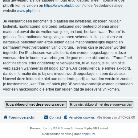
juist geweigerd als toelaatbare inhoud en/of gedrag. Meer informatie over
phpBB kun je vinden op
https://www.phpbb.com/
of de Nederlandstalige
website
www.phpbb.nl
.
Je verklaart geen berichten te plaatsen die kwetsend, obsceen, vulgair,
lasterlijk, haatdragend, dreigend, seksueel georiënteerd of enig ander
materiaal bevat die de wetten van je eigen land, het land waar “Forum” is
gehost of internationale wetgeving kunnen schenden. Het plaatsen van
dergelijke berichten kan ertoe leiden dat je met onmiddellijke ingang en
permanent wordt verbannen van dit forum. Tevens kan je provider worden
ingelicht. De IP-adressen van alle berichten worden opgeslagen om deze
voorwaarden te kunnen waarborgen. Je gaat er mee akkoord dat “Forum” het
recht heeft om ieder onderwerp te verwijderen, te wijzigen, te sluiten of te
verplaatsen wanneer zij dit nodig achten. Als gebruiker ga je ermee akkoord,
dat de informatie die je bij ons invoert wordt opgeslagen in een database.
Hoewel deze informatie niet aan een derde partij zal worden verstrekt zónder
je toestemming, kan “Forum” nóch phpBB verantwoordelijk worden gehouden
voor een hackpoging die ertoe kan leiden dat de gegevens vrijkomen.
Forumoverzicht
Contact
Verwijder cookies
Alle tijden zijn
UTC+02:00
Powered by
phpBB
® Forum Software © phpBB Limited
Nederlandse vertaling door
phpBB.nl
.