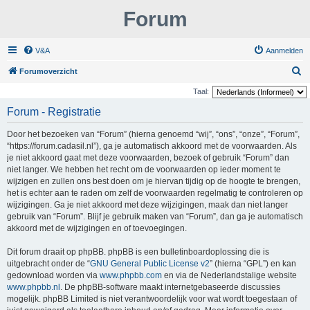
Forum
V&A
Aanmelden
Z
Forumoverzicht
o
Taal:
e
Forum - Registratie
k
Door het bezoeken van “Forum” (hierna genoemd “wij”, “ons”, “onze”, “Forum”,
“https://forum.cadasil.nl”), ga je automatisch akkoord met de voorwaarden. Als
je niet akkoord gaat met deze voorwaarden, bezoek of gebruik “Forum” dan
niet langer. We hebben het recht om de voorwaarden op ieder moment te
wijzigen en zullen ons best doen om je hiervan tijdig op de hoogte te brengen,
het is echter aan te raden om zelf de voorwaarden regelmatig te controleren op
wijzigingen. Ga je niet akkoord met deze wijzigingen, maak dan niet langer
gebruik van “Forum”. Blijf je gebruik maken van “Forum”, dan ga je automatisch
akkoord met de wijzigingen en of toevoegingen.
Dit forum draait op phpBB. phpBB is een bulletinboardoplossing die is
uitgebracht onder de “
GNU General Public License v2
” (hierna “GPL”) en kan
gedownload worden via
www.phpbb.com
en via de Nederlandstalige website
www.phpbb.nl
. De phpBB-software maakt internetgebaseerde discussies
mogelijk. phpBB Limited is niet verantwoordelijk voor wat wordt toegestaan of