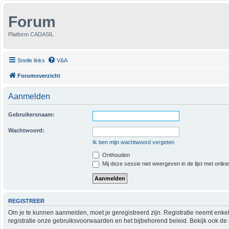
Forum
Platform CADASIL
Snelle links
V&A
Forumoverzicht
Aanmelden
Gebruikersnaam:
Wachtwoord:
Ik ben mijn wachtwoord vergeten
Onthouden
Mij deze sessie niet weergeven in de lijst met onlin
REGISTREER
Om je te kunnen aanmelden, moet je geregistreerd zijn. Registratie neemt enke
registratie onze gebruiksvoorwaarden en het bijbehorend beleid. Bekijk ook de 