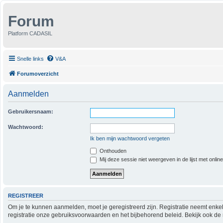
Forum
Platform CADASIL
Snelle links
V&A
Forumoverzicht
Aanmelden
Gebruikersnaam:
Wachtwoord:
Ik ben mijn wachtwoord vergeten
Onthouden
Mij deze sessie niet weergeven in de lijst met onlin
REGISTREER
Om je te kunnen aanmelden, moet je geregistreerd zijn. Registratie neemt enke
registratie onze gebruiksvoorwaarden en het bijbehorend beleid. Bekijk ook de 