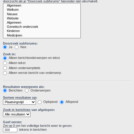
doorzocht als je “Doorzoek subforums“ hieronder niet uitschakelt.
Doorzoek subforums:
Ja
Nee
Zoek in:
Alleen berichtonderwerpen en tekst
Alleen tekst
Alleen onderwerptitels
Alleen eerste bericht van onderwerp
Resultaten weergeven als:
Berichten
Onderwerpen
Sorteer resultaten op:
Oplopend
Aflopend
Zoek in berichten van afgelopen:
Geef eerste:
Zet op 0 om het volledige bericht weer te geven.
tekens in berichten