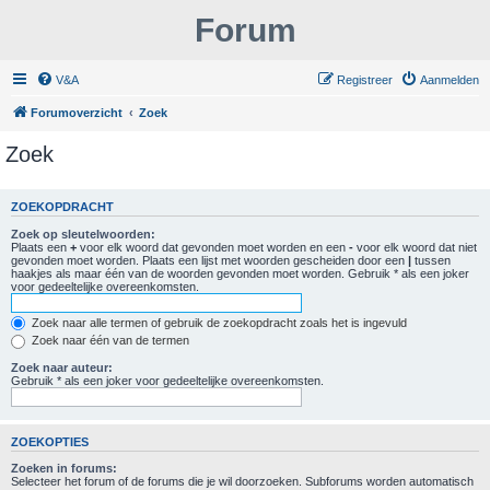
Forum
V&A
Registreer
Aanmelden
Forumoverzicht
Zoek
Zoek
ZOEKOPDRACHT
Zoek op sleutelwoorden:
Plaats een
+
voor elk woord dat gevonden moet worden en een
-
voor elk woord dat niet
gevonden moet worden. Plaats een lijst met woorden gescheiden door een
|
tussen
haakjes als maar één van de woorden gevonden moet worden. Gebruik * als een joker
voor gedeeltelijke overeenkomsten.
Zoek naar alle termen of gebruik de zoekopdracht zoals het is ingevuld
Zoek naar één van de termen
Zoek naar auteur:
Gebruik * als een joker voor gedeeltelijke overeenkomsten.
ZOEKOPTIES
Zoeken in forums:
Selecteer het forum of de forums die je wil doorzoeken. Subforums worden automatisch