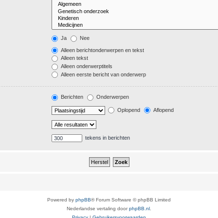
Ja
Nee
Alleen berichtonderwerpen en tekst
Alleen tekst
Alleen onderwerptitels
Alleen eerste bericht van onderwerp
Berichten
Onderwerpen
Oplopend
Aflopend
tekens in berichten
Powered by
phpBB
® Forum Software © phpBB Limited
Nederlandse vertaling door
phpBB.nl
.
Privacy
|
Gebruikersvoorwaarden