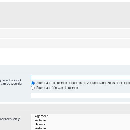
 gevonden moet
Zoek naar alle termen of gebruik de zoekopdracht zoals het is ing
 van de woorden
Zoek naar één van de termen
oorzocht als je