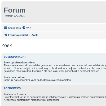
Forum
Platform CADASIL
Snelle links
V&A
Forumoverzicht
Zoek
Zoek
ZOEKOPDRACHT
Zoek op sleutelwoorden:
Plaats een
+
voor elk woord dat gevonden moet worden en een
-
voor elk woord dat niet
worden. Plaats een lijst met woorden gescheiden door een
|
tussen haakjes als maar één
gevonden moet worden. Gebruik * als een joker voor gedeeltelijke overeenkomsten.
Zoek naar auteur:
Gebruik * als een joker voor gedeeltelijke overeenkomsten.
ZOEKOPTIES
Zoeken in forums:
Selecteer het forum of de forums die je wil doorzoeken. Subforums worden automatisch d
“Doorzoek subforums“ hieronder niet uitschakelt.