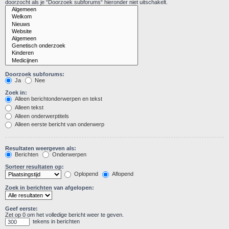
doorzocht als je “Doorzoek subforums“ hieronder niet uitschakelt.
Doorzoek subforums:
Ja
Nee
Zoek in:
Alleen berichtonderwerpen en tekst
Alleen tekst
Alleen onderwerptitels
Alleen eerste bericht van onderwerp
Resultaten weergeven als:
Berichten
Onderwerpen
Sorteer resultaten op:
Oplopend
Aflopend
Zoek in berichten van afgelopen:
Geef eerste:
Zet op 0 om het volledige bericht weer te geven.
tekens in berichten