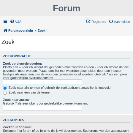
Forum
V&A
Registreer
Aanmelden
Forumoverzicht
Zoek
Zoek
ZOEKOPDRACHT
Zoek op sleutelwoorden:
Plaats een
+
voor elk woord dat gevonden moet worden en een
-
voor elk woord dat niet
gevonden moet worden. Plaats een lijst met woorden gescheiden door een
|
tussen
haakjes als maar één van de woorden gevonden moet worden. Gebruik * als een joker
voor gedeeltelijke overeenkomsten.
Zoek naar alle termen of gebruik de zoekopdracht zoals het is ingevuld
Zoek naar één van de termen
Zoek naar auteur:
Gebruik * als een joker voor gedeeltelijke overeenkomsten.
ZOEKOPTIES
Zoeken in forums:
Selecteer het forum of de forums die je wil doorzoeken. Subforums worden automatisch