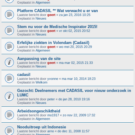
Geplaatst in
Algemeen
Platform CADASIL ** Wat verwacht u er van
Laatste bericht door
geert
«
za jan 23, 2016 10:25
Geplaatst in
Nieuws
Stem nu voor de Medische Inspirator 2015!
Laatste bericht door
geert
«
vr okt 02, 2015 20:52
Geplaatst in
Nieuws
Erfelijke ziekten in Volendam (Cadasil)
Laatste bericht door
geert
«
wo mei 20, 2015 20:29
Geplaatst in
Algemeen
Aanpassing van de site
Laatste bericht door
geert
«
ma mar 02, 2015 21:33
Geplaatst in
Nieuws
cadasil
Laatste bericht door
yvonne
«
ma mar 10, 2014 18:23
Geplaatst in
Welkom
Gezocht: Deelnemers met CADASIL voor nieuw onderzoek in
LUMC
Laatste bericht door
peter
«
do jan 28, 2010 19:16
Geplaatst in
Nieuws
Arbeidsongeschiktheid
Laatste bericht door
mo1917
«
zo nov 22, 2009 17:32
Geplaatst in
Algemeen
Nooduitroep uit Indonesie
Laatste bericht door
arno
«
do dec 11, 2008 11:57
Geplaatst in
Algemeen