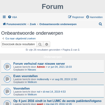
Forum
V&A
Registreer
Aanmelden
Z
Forumoverzicht
Zoek
Onbeantwoorde onderwerpen
o
Onbeantwoorde onderwerpen
e
Ga naar uitgebreid zoeken
k
Zoek
Uitgebreid zoeken
Er zijn 26 resultaten gevonden • Pagina
1
van
1
Onderwerpen
Forum verhuisd naar nieuwe server
Laatste bericht door
Admin
«
vr jun 04, 2021 16:03
Geplaatst in
Nieuws
Even voorstellen
Laatste bericht door
molleenelly
«
vr aug 09, 2019 12:50
Geplaatst in
Welkom
Voorstellen
Laatste bericht door
nol
«
di mei 14, 2019 4:53
Geplaatst in
Welkom
Op 4 juni 2016 vindt in het LUMC de eerste patiënten/lotgeno
Laatste bericht door
geert
«
ma mei 23, 2016 12:26