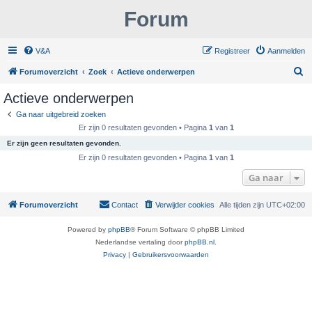
Forum
V&A
Registreer
Aanmelden
Z
Forumoverzicht
Zoek
Actieve onderwerpen
o
Actieve onderwerpen
e
Ga naar uitgebreid zoeken
k
Er zijn 0 resultaten gevonden • Pagina
1
van
1
Er zijn geen resultaten gevonden.
Er zijn 0 resultaten gevonden • Pagina
1
van
1
Ga naar
Forumoverzicht
Contact
Verwijder cookies
Alle tijden zijn
UTC+02:00
Powered by
phpBB
® Forum Software © phpBB Limited
Nederlandse vertaling door
phpBB.nl
.
Privacy
|
Gebruikersvoorwaarden