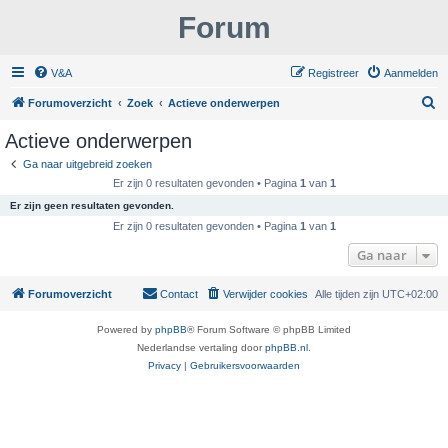
Forum
V&A
Registreer
Aanmelden
Z
Forumoverzicht
Zoek
Actieve onderwerpen
o
Actieve onderwerpen
e
Ga naar uitgebreid zoeken
k
Er zijn 0 resultaten gevonden • Pagina
1
van
1
Er zijn geen resultaten gevonden.
Er zijn 0 resultaten gevonden • Pagina
1
van
1
Ga naar
Forumoverzicht
Contact
Verwijder cookies
Alle tijden zijn
UTC+02:00
Powered by
phpBB
® Forum Software © phpBB Limited
Nederlandse vertaling door
phpBB.nl
.
Privacy
|
Gebruikersvoorwaarden