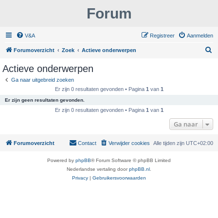
Forum
V&A
Registreer
Aanmelden
Z
Forumoverzicht
Zoek
Actieve onderwerpen
o
Actieve onderwerpen
e
Ga naar uitgebreid zoeken
k
Er zijn 0 resultaten gevonden • Pagina
1
van
1
Er zijn geen resultaten gevonden.
Er zijn 0 resultaten gevonden • Pagina
1
van
1
Ga naar
Forumoverzicht
Contact
Verwijder cookies
Alle tijden zijn
UTC+02:00
Powered by
phpBB
® Forum Software © phpBB Limited
Nederlandse vertaling door
phpBB.nl
.
Privacy
|
Gebruikersvoorwaarden