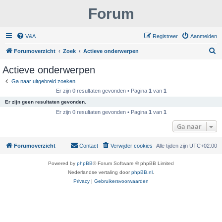
Forum
V&A
Registreer
Aanmelden
Z
Forumoverzicht
Zoek
Actieve onderwerpen
o
Actieve onderwerpen
e
Ga naar uitgebreid zoeken
k
Er zijn 0 resultaten gevonden • Pagina
1
van
1
Er zijn geen resultaten gevonden.
Er zijn 0 resultaten gevonden • Pagina
1
van
1
Ga naar
Forumoverzicht
Contact
Verwijder cookies
Alle tijden zijn
UTC+02:00
Powered by
phpBB
® Forum Software © phpBB Limited
Nederlandse vertaling door
phpBB.nl
.
Privacy
|
Gebruikersvoorwaarden