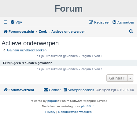
Forum
V&A
Registreer
Aanmelden
Z
Forumoverzicht
Zoek
Actieve onderwerpen
o
Actieve onderwerpen
e
Ga naar uitgebreid zoeken
k
Er zijn 0 resultaten gevonden • Pagina
1
van
1
Er zijn geen resultaten gevonden.
Er zijn 0 resultaten gevonden • Pagina
1
van
1
Ga naar
Forumoverzicht
Contact
Verwijder cookies
Alle tijden zijn
UTC+02:00
Powered by
phpBB
® Forum Software © phpBB Limited
Nederlandse vertaling door
phpBB.nl
.
Privacy
|
Gebruikersvoorwaarden