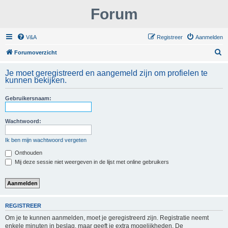
Forum
V&A
Registreer
Aanmelden
Z
Forumoverzicht
o
Je moet geregistreerd en aangemeld zijn om profielen te
e
kunnen bekijken.
k
Gebruikersnaam:
Wachtwoord:
Ik ben mijn wachtwoord vergeten
Onthouden
Mij deze sessie niet weergeven in de lijst met online gebruikers
REGISTREER
Om je te kunnen aanmelden, moet je geregistreerd zijn. Registratie neemt
enkele minuten in beslag, maar geeft je extra mogelijkheden. De