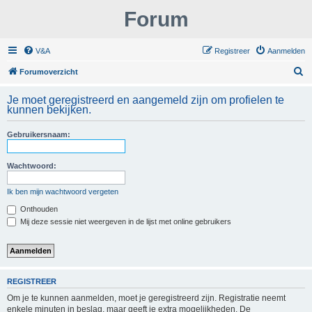
Forum
V&A
Registreer
Aanmelden
Z
Forumoverzicht
o
Je moet geregistreerd en aangemeld zijn om profielen te
e
kunnen bekijken.
k
Gebruikersnaam:
Wachtwoord:
Ik ben mijn wachtwoord vergeten
Onthouden
Mij deze sessie niet weergeven in de lijst met online gebruikers
REGISTREER
Om je te kunnen aanmelden, moet je geregistreerd zijn. Registratie neemt
enkele minuten in beslag, maar geeft je extra mogelijkheden. De