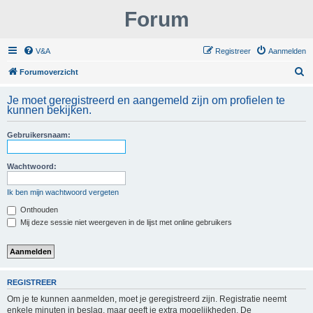
Forum
V&A
Registreer
Aanmelden
Z
Forumoverzicht
o
Je moet geregistreerd en aangemeld zijn om profielen te
e
kunnen bekijken.
k
Gebruikersnaam:
Wachtwoord:
Ik ben mijn wachtwoord vergeten
Onthouden
Mij deze sessie niet weergeven in de lijst met online gebruikers
REGISTREER
Om je te kunnen aanmelden, moet je geregistreerd zijn. Registratie neemt
enkele minuten in beslag, maar geeft je extra mogelijkheden. De