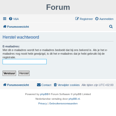
Forum
V&A
Registreer
Aanmelden
Z
Forumoverzicht
o
Herstel wachtwoord
e
k
E-mailadres:
Met dit e-mailadres wordt het e-mailadres bedoeld dat bij ons bekend is. Als je het e-
mailadres nog nooit hebt gewijzigd, is dit het e-mailadres dat je hebt gebruikt bij de
registratie.
Forumoverzicht
Contact
Verwijder cookies
Alle tijden zijn
UTC+02:00
Powered by
phpBB
® Forum Software © phpBB Limited
Nederlandse vertaling door
phpBB.nl
.
Privacy
|
Gebruikersvoorwaarden