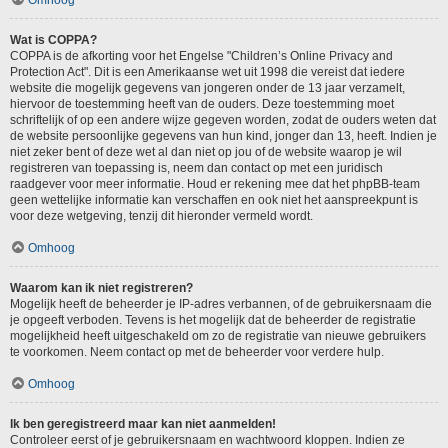
Omhoog
Wat is COPPA?
COPPA is de afkorting voor het Engelse "Children’s Online Privacy and
Protection Act". Dit is een Amerikaanse wet uit 1998 die vereist dat iedere
website die mogelijk gegevens van jongeren onder de 13 jaar verzamelt,
hiervoor de toestemming heeft van de ouders. Deze toestemming moet
schriftelijk of op een andere wijze gegeven worden, zodat de ouders weten dat
de website persoonlijke gegevens van hun kind, jonger dan 13, heeft. Indien je
niet zeker bent of deze wet al dan niet op jou of de website waarop je wil
registreren van toepassing is, neem dan contact op met een juridisch
raadgever voor meer informatie. Houd er rekening mee dat het phpBB-team
geen wettelijke informatie kan verschaffen en ook niet het aanspreekpunt is
voor deze wetgeving, tenzij dit hieronder vermeld wordt.
Omhoog
Waarom kan ik niet registreren?
Mogelijk heeft de beheerder je IP-adres verbannen, of de gebruikersnaam die
je opgeeft verboden. Tevens is het mogelijk dat de beheerder de registratie
mogelijkheid heeft uitgeschakeld om zo de registratie van nieuwe gebruikers
te voorkomen. Neem contact op met de beheerder voor verdere hulp.
Omhoog
Ik ben geregistreerd maar kan niet aanmelden!
Controleer eerst of je gebruikersnaam en wachtwoord kloppen. Indien ze