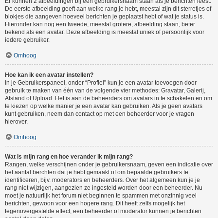
Er kunnen 2 afbeeldingen bij een gebruikersnaam staan als je berichten leest.
De eerste afbeelding geeft aan welke rang je hebt, meestal zijn dit sterretjes of
blokjes die aangeven hoeveel berichten je geplaatst hebt of wat je status is.
Hieronder kan nog een tweede, meestal grotere, afbeelding staan, beter
bekend als een avatar. Deze afbeelding is meestal uniek of persoonlijk voor
iedere gebruiker.
Omhoog
Hoe kan ik een avatar instellen?
In je Gebruikerspaneel, onder “Profiel” kun je een avatar toevoegen door
gebruik te maken van één van de volgende vier methodes: Gravatar, Galerij,
Afstand of Upload. Het is aan de beheerders om avatars in te schakelen en om
te kiezen op welke manier je een avatar kan gebruiken. Als je geen avatars
kunt gebruiken, neem dan contact op met een beheerder voor je vragen
hierover.
Omhoog
Wat is mijn rang en hoe verander ik mijn rang?
Rangen, welke verschijnen onder je gebruikersnaam, geven een indicatie over
het aantal berchten dat je hebt gemaakt of om bepaalde gebruikers te
identificeren, bijv. moderators en beheerders. Over het algemeen kun je je
rang niet wijzigen, aangezien ze ingesteld worden door een beheerder. Nu
moet je natuurlijk het forum niet beginnen te spammen met onzinnig veel
berichten, gewoon voor een hogere rang. Dit heeft zelfs mogelijk het
tegenovergestelde effect, een beheerder of moderator kunnen je berichten