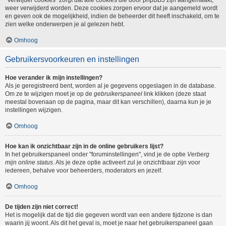
"Verwijder cookies" zorgt dat alle cookies die door phpBB3 zijn aangemaakt,
weer verwijderd worden. Deze cookies zorgen ervoor dat je aangemeld wordt
en geven ook de mogelijkheid, indien de beheerder dit heeft inschakeld, om te
zien welke onderwerpen je al gelezen hebt.
Omhoog
Gebruikersvoorkeuren en instellingen
Hoe verander ik mijn instellingen?
Als je geregistreerd bent, worden al je gegevens opgeslagen in de database.
Om ze te wijzigen moet je op de
gebruikerspaneel
link klikken (deze staat
meestal bovenaan op de pagina, maar dit kan verschillen), daarna kun je je
instellingen wijzigen.
Omhoog
Hoe kan ik onzichtbaar zijn in de online gebruikers lijst?
In het gebruikerspaneel onder "foruminstellingen", vind je de optie
Verberg
mijn online status
. Als je deze optie activeert zul je onzichtbaar zijn voor
iedereen, behalve voor beheerders, moderators en jezelf.
Omhoog
De tijden zijn niet correct!
Het is mogelijk dat de tijd die gegeven wordt van een andere tijdzone is dan
waarin jij woont. Als dit het geval is, moet je naar het gebruikerspaneel gaan