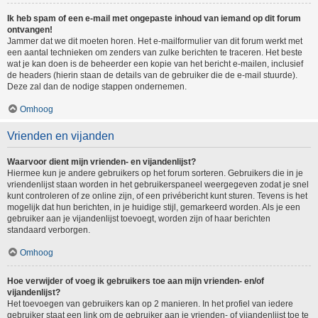
Ik heb spam of een e-mail met ongepaste inhoud van iemand op dit forum
ontvangen!
Jammer dat we dit moeten horen. Het e-mailformulier van dit forum werkt met
een aantal technieken om zenders van zulke berichten te traceren. Het beste
wat je kan doen is de beheerder een kopie van het bericht e-mailen, inclusief
de headers (hierin staan de details van de gebruiker die de e-mail stuurde).
Deze zal dan de nodige stappen ondernemen.
Omhoog
Vrienden en vijanden
Waarvoor dient mijn vrienden- en vijandenlijst?
Hiermee kun je andere gebruikers op het forum sorteren. Gebruikers die in je
vriendenlijst staan worden in het gebruikerspaneel weergegeven zodat je snel
kunt controleren of ze online zijn, of een privébericht kunt sturen. Tevens is het
mogelijk dat hun berichten, in je huidige stijl, gemarkeerd worden. Als je een
gebruiker aan je vijandenlijst toevoegt, worden zijn of haar berichten
standaard verborgen.
Omhoog
Hoe verwijder of voeg ik gebruikers toe aan mijn vrienden- en/of
vijandenlijst?
Het toevoegen van gebruikers kan op 2 manieren. In het profiel van iedere
gebruiker staat een link om de gebruiker aan je vrienden- of vijandenlijst toe te