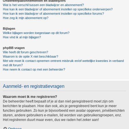
Onderwerpabonnementen en bladwijzers
Wat is het verschil tussen een bladwijzer en abonnement?
Hoe kan ik een bladwijzer of abonnement instellen op specifieke onderwerpen?
Hoe kan ik een bladwijzer of abonnement instellen op specifieke forums?
Hoe zeg ik mijn abonnement op?
Bijlagen
Welke bijlagen worden toegestaan op dit forum?
Hoe vind ik al mijn bijlagen?
phpBB vragen
Wie heeft dit forum geschreven?
Waarom is de optie X niet beschikbaar?
Met wie moet ik contact opnemen omtrent misbruik en/of wettelijke kwesties in verband
met dit forum?
Hoe neem ik contact op met een beheerder?
Aanmeld- en registratievragen
Waarom moet ik me registreren?
De beheerder heeft bepaalt of je al dan niet geregistreerd moet zijn om
berichten te plaatsen. Hoe dan ook, als je geregistreerd bent kun je meer
functies gebruiken. Zo kun je bijvoorbeeld een avatar opgeven, privéberichten
sturen, andere gebruikers e-mailen, lid worden van gebruikersgroepen, enz.
Het registreren duurt maar even, dus we raden het zeker aan!