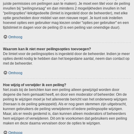
juiste permissies om peilingen aan te maken). Je moet een titel voor de peiling
invullen bij "peilingsvraag" en dan minstens 2 mogelijkheden invullen in het
"peilingopties"-tekstgedeelte (limiet is ingesteld door de beheerder), met elke
optie gescheiden door middel van een nieuwe regel. Je kunt ook instellen
hoeveel opties een gebruiker mag kiezen onder "opties per gebruiker" en een
tijdslimiet in dagen voor de peiling (0 is een peiling van oneindige duur).
Omhoog
Waarom kan ik niet meer peilingsopties toevoegen?
De limiet voor de peilingsopties is ingesteld door de beheerder. Indien je meer
opties denkt nodig te hebben dan het toegestane aantal, neem dan contact op
met de beheerder.
Omhoog
Hoe wijzig of verwijder ik een peiling?
Net zoals bij de berichten kan een peiling alleen gewijzigd worden door
degene die hem gemaakt heeft, en door een moderator of beheerder. Om de
peiling te wijzigen moet je het allereerste bericht van het onderwerp wijzigen
(hieraan is de peiling gekoppeld). Als er nog geen stemmen zijn uitgebracht,
kunnen gebruikers de peiling verwijderen of iedere peilingsoptie wijzigen.
Maar, als er reeds gestemd is, dan kunnen alleen moderators of beheerders
hem wijzigen of verwijderen. Dit om te voorkomen dat gebruikers een peiling
maken en deze daarna vervalsen door de opties te wijzigen.
Omhoog