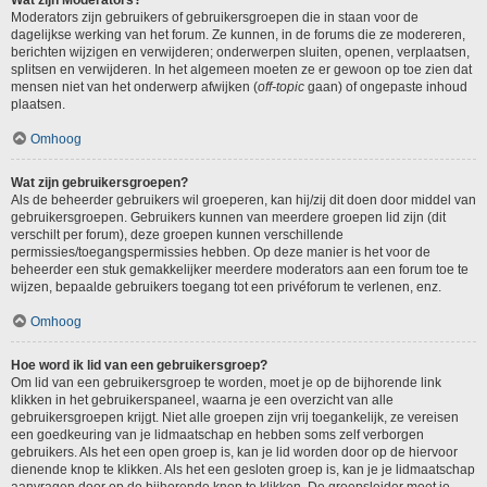
Wat zijn Moderators?
Moderators zijn gebruikers of gebruikersgroepen die in staan voor de
dagelijkse werking van het forum. Ze kunnen, in de forums die ze modereren,
berichten wijzigen en verwijderen; onderwerpen sluiten, openen, verplaatsen,
splitsen en verwijderen. In het algemeen moeten ze er gewoon op toe zien dat
mensen niet van het onderwerp afwijken (
off-topic
gaan) of ongepaste inhoud
plaatsen.
Omhoog
Wat zijn gebruikersgroepen?
Als de beheerder gebruikers wil groeperen, kan hij/zij dit doen door middel van
gebruikersgroepen. Gebruikers kunnen van meerdere groepen lid zijn (dit
verschilt per forum), deze groepen kunnen verschillende
permissies/toegangspermissies hebben. Op deze manier is het voor de
beheerder een stuk gemakkelijker meerdere moderators aan een forum toe te
wijzen, bepaalde gebruikers toegang tot een privéforum te verlenen, enz.
Omhoog
Hoe word ik lid van een gebruikersgroep?
Om lid van een gebruikersgroep te worden, moet je op de bijhorende link
klikken in het gebruikerspaneel, waarna je een overzicht van alle
gebruikersgroepen krijgt. Niet alle groepen zijn vrij toegankelijk, ze vereisen
een goedkeuring van je lidmaatschap en hebben soms zelf verborgen
gebruikers. Als het een open groep is, kan je lid worden door op de hiervoor
dienende knop te klikken. Als het een gesloten groep is, kan je je lidmaatschap