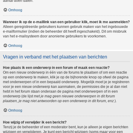
aantal doen dalen.
Omhoog
Wanneer ik op de e-maillink van een gebruiker klik, moet ik me aanmelden?
Alleen geregistreerde gebruikers kunnen gebruik maken van het ingebouwde
e-mailformulier (indien de beheerder dit heeft ingeschakeld). Dit om misbruik
van het e-mailsysteem door anonieme gebruikers te voorkomen.
Omhoog
Vragen in verband met het plaatsen van berichten
Hoe plaats ik een onderwerp in een forum of maak een reactie?
Om een nieuw onderwerp in één van de forums te plaatsen of om een reactie
op een onderwerp te maken, klik je op de bijhorende knop op ofwel de pagina
met onderwerpen of in een bepaald onderwerp. Mogelijk moet je je registreren
voor je een nieuw onderwerp kan aanmaken, de permissies die je al dan niet
hebt in het forum staan onderaan de pagina met onderwerpen of in een
onderwerp (de lijst met
je mag geen nieuwe onderwerpen in dit forum
plaatsen, je mag niet antwoorden op een onderwerp in dit forum, enz.
).
Omhoog
Hoe wijzig of verwijder ik een bericht?
Tenzij je de beheerder of een moderator bent, kun je alleen je eigen berichten
wijzigen en verwijderen. Je kunt een bericht wijzigen (soms maar voor een