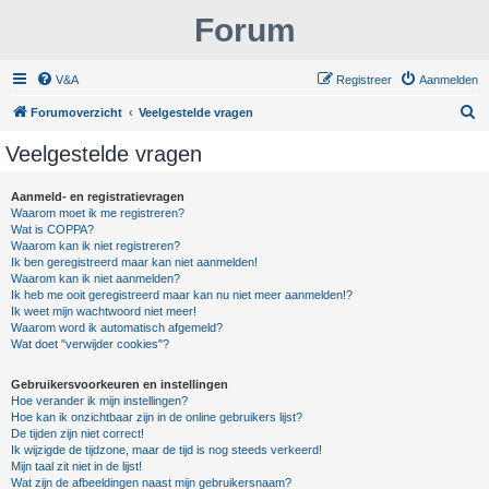
Forum
V&A
Registreer
Aanmelden
Z
Forumoverzicht
Veelgestelde vragen
o
Veelgestelde vragen
e
k
Aanmeld- en registratievragen
Waarom moet ik me registreren?
Wat is COPPA?
Waarom kan ik niet registreren?
Ik ben geregistreerd maar kan niet aanmelden!
Waarom kan ik niet aanmelden?
Ik heb me ooit geregistreerd maar kan nu niet meer aanmelden!?
Ik weet mijn wachtwoord niet meer!
Waarom word ik automatisch afgemeld?
Wat doet "verwijder cookies"?
Gebruikersvoorkeuren en instellingen
Hoe verander ik mijn instellingen?
Hoe kan ik onzichtbaar zijn in de online gebruikers lijst?
De tijden zijn niet correct!
Ik wijzigde de tijdzone, maar de tijd is nog steeds verkeerd!
Mijn taal zit niet in de lijst!
Wat zijn de afbeeldingen naast mijn gebruikersnaam?