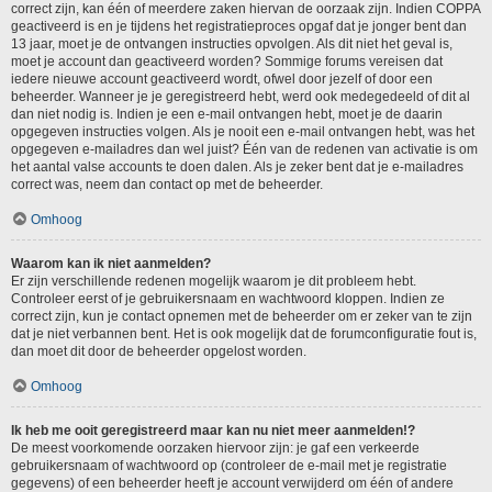
correct zijn, kan één of meerdere zaken hiervan de oorzaak zijn. Indien COPPA
geactiveerd is en je tijdens het registratieproces opgaf dat je jonger bent dan
13 jaar, moet je de ontvangen instructies opvolgen. Als dit niet het geval is,
moet je account dan geactiveerd worden? Sommige forums vereisen dat
iedere nieuwe account geactiveerd wordt, ofwel door jezelf of door een
beheerder. Wanneer je je geregistreerd hebt, werd ook medegedeeld of dit al
dan niet nodig is. Indien je een e-mail ontvangen hebt, moet je de daarin
opgegeven instructies volgen. Als je nooit een e-mail ontvangen hebt, was het
opgegeven e-mailadres dan wel juist? Één van de redenen van activatie is om
het aantal valse accounts te doen dalen. Als je zeker bent dat je e-mailadres
correct was, neem dan contact op met de beheerder.
Omhoog
Waarom kan ik niet aanmelden?
Er zijn verschillende redenen mogelijk waarom je dit probleem hebt.
Controleer eerst of je gebruikersnaam en wachtwoord kloppen. Indien ze
correct zijn, kun je contact opnemen met de beheerder om er zeker van te zijn
dat je niet verbannen bent. Het is ook mogelijk dat de forumconfiguratie fout is,
dan moet dit door de beheerder opgelost worden.
Omhoog
Ik heb me ooit geregistreerd maar kan nu niet meer aanmelden!?
De meest voorkomende oorzaken hiervoor zijn: je gaf een verkeerde
gebruikersnaam of wachtwoord op (controleer de e-mail met je registratie
gegevens) of een beheerder heeft je account verwijderd om één of andere