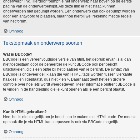
onderwerp" link. Hierdoor "bump" je het onderwerp naar boven op de eerste
pagina van de onderwerpenlijst. Als deze link er niet staat, kunnen
onderwerpen niet gebumpt worden. Een onderwerp kan ook gebumpt worden
door een antwoord te plaatsen, maar hou hierbij wel rekening met de regels
van het forum.
Omhoog
Tekstopmaak en onderwerp soorten
Wat is BBCode?
BBCode is een vereenvoudigde versie van html, het gebruik ervan is al dan
niet toegestaan door de beheerder (je kunt BBCode ook per bericht
uitschakelen, dit is een optie bij het plaatsen van je bericht). De syntax van
BBCode is ongeveer gelijk aan die van HTML, tags worden tussen vierkante
haakjes [ en ] geplaatst, dus niet < en >. Daarnaast geeft het een grotere
controle over hoe iets wordt weergegeven. Meer informatie omtrent BBCode is
te vinden in de handleiding die je kunt openen als je een bericht plaatst.
Omhoog
Kan ik HTML gebruiken?
Nee, het is niet mogelijk om je bericht op te maken met HTML code. De meeste
opmaak die je via HTML kan toepassen is ook via BBCode mogelijk.
Omhoog