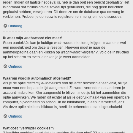
reden. Indien dit laatste het geval is, heb je dan ooit een bericht geplaatst? Het
is normaal dat forums om de zoveel tijd gebruikers, die nog geen berichten
geplaatst hebben, verwijderen. Dit doen ze om de database qua omvang te
verkleinen. Probeer je opnieuw te registreren en meng je in de discussies.
Omhoog
Ik weet mijn wachtwoord niet meer!
Geen paniek! Je kan je huidige wachtwoord niet terug krijgen, maar er is wel
een mogelijkheid om deze te resetten. Hiervoor moet je naar de
aanmeldpagina gaan en klikken op
wachtwoord vergeten?
. Volg de instructies
op het scherm en even later kan je je weer aanmelden.
Omhoog
Waarom word ik automatisch afgemeld?
Als je de optie
meld mij automatisch aan bij ieder bezoek
niet aanvinkt, blijf je
maar voor een bepaalde tijd aangemeld. Zo wordt vermeden dat anderen je
account misbruiken. Om aangemeld te blijven, moet je bij het aanmelden die
optie aanvinken. We raden dit echter af als je gebruik maakt van een openbare
computer, bijvoorbeeld op school, in de bibliotheek, in een internetcafé, enz.
Als deze optie niet beschikbaar is, heeft de beheerder deze uitgeschakeld.
Omhoog
Wat doet "verwijder cookies"?