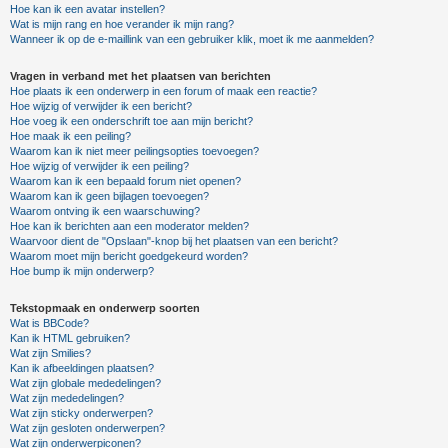
Hoe kan ik een avatar instellen?
Wat is mijn rang en hoe verander ik mijn rang?
Wanneer ik op de e-maillink van een gebruiker klik, moet ik me aanmelden?
Vragen in verband met het plaatsen van berichten
Hoe plaats ik een onderwerp in een forum of maak een reactie?
Hoe wijzig of verwijder ik een bericht?
Hoe voeg ik een onderschrift toe aan mijn bericht?
Hoe maak ik een peiling?
Waarom kan ik niet meer peilingsopties toevoegen?
Hoe wijzig of verwijder ik een peiling?
Waarom kan ik een bepaald forum niet openen?
Waarom kan ik geen bijlagen toevoegen?
Waarom ontving ik een waarschuwing?
Hoe kan ik berichten aan een moderator melden?
Waarvoor dient de "Opslaan"-knop bij het plaatsen van een bericht?
Waarom moet mijn bericht goedgekeurd worden?
Hoe bump ik mijn onderwerp?
Tekstopmaak en onderwerp soorten
Wat is BBCode?
Kan ik HTML gebruiken?
Wat zijn Smilies?
Kan ik afbeeldingen plaatsen?
Wat zijn globale mededelingen?
Wat zijn mededelingen?
Wat zijn sticky onderwerpen?
Wat zijn gesloten onderwerpen?
Wat zijn onderwerpiconen?