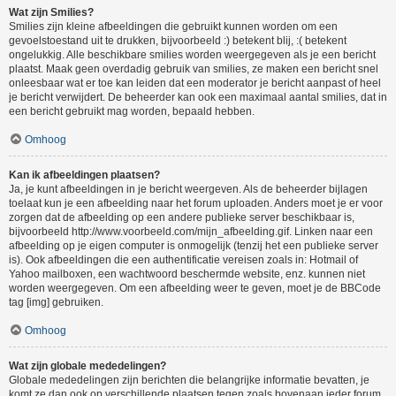
Wat zijn Smilies?
Smilies zijn kleine afbeeldingen die gebruikt kunnen worden om een
gevoelstoestand uit te drukken, bijvoorbeeld :) betekent blij, :( betekent
ongelukkig. Alle beschikbare smilies worden weergegeven als je een bericht
plaatst. Maak geen overdadig gebruik van smilies, ze maken een bericht snel
onleesbaar wat er toe kan leiden dat een moderator je bericht aanpast of heel
je bericht verwijdert. De beheerder kan ook een maximaal aantal smilies, dat in
een bericht gebruikt mag worden, bepaald hebben.
Omhoog
Kan ik afbeeldingen plaatsen?
Ja, je kunt afbeeldingen in je bericht weergeven. Als de beheerder bijlagen
toelaat kun je een afbeelding naar het forum uploaden. Anders moet je er voor
zorgen dat de afbeelding op een andere publieke server beschikbaar is,
bijvoorbeeld http://www.voorbeeld.com/mijn_afbeelding.gif. Linken naar een
afbeelding op je eigen computer is onmogelijk (tenzij het een publieke server
is). Ook afbeeldingen die een authentificatie vereisen zoals in: Hotmail of
Yahoo mailboxen, een wachtwoord beschermde website, enz. kunnen niet
worden weergegeven. Om een afbeelding weer te geven, moet je de BBCode
tag [img] gebruiken.
Omhoog
Wat zijn globale mededelingen?
Globale mededelingen zijn berichten die belangrijke informatie bevatten, je
komt ze dan ook op verschillende plaatsen tegen zoals bovenaan ieder forum