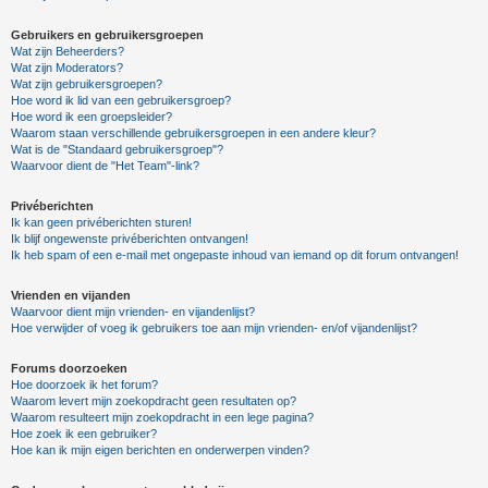
Gebruikers en gebruikersgroepen
Wat zijn Beheerders?
Wat zijn Moderators?
Wat zijn gebruikersgroepen?
Hoe word ik lid van een gebruikersgroep?
Hoe word ik een groepsleider?
Waarom staan verschillende gebruikersgroepen in een andere kleur?
Wat is de "Standaard gebruikersgroep"?
Waarvoor dient de "Het Team"-link?
Privéberichten
Ik kan geen privéberichten sturen!
Ik blijf ongewenste privéberichten ontvangen!
Ik heb spam of een e-mail met ongepaste inhoud van iemand op dit forum ontvangen!
Vrienden en vijanden
Waarvoor dient mijn vrienden- en vijandenlijst?
Hoe verwijder of voeg ik gebruikers toe aan mijn vrienden- en/of vijandenlijst?
Forums doorzoeken
Hoe doorzoek ik het forum?
Waarom levert mijn zoekopdracht geen resultaten op?
Waarom resulteert mijn zoekopdracht in een lege pagina?
Hoe zoek ik een gebruiker?
Hoe kan ik mijn eigen berichten en onderwerpen vinden?