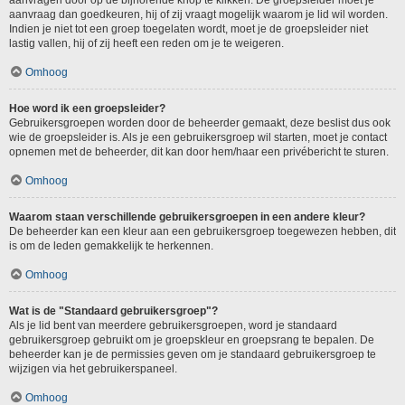
aanvragen door op de bijhorende knop te klikken. De groepsleider moet je
aanvraag dan goedkeuren, hij of zij vraagt mogelijk waarom je lid wil worden.
Indien je niet tot een groep toegelaten wordt, moet je de groepsleider niet
lastig vallen, hij of zij heeft een reden om je te weigeren.
Omhoog
Hoe word ik een groepsleider?
Gebruikersgroepen worden door de beheerder gemaakt, deze beslist dus ook
wie de groepsleider is. Als je een gebruikersgroep wil starten, moet je contact
opnemen met de beheerder, dit kan door hem/haar een privébericht te sturen.
Omhoog
Waarom staan verschillende gebruikersgroepen in een andere kleur?
De beheerder kan een kleur aan een gebruikersgroep toegewezen hebben, dit
is om de leden gemakkelijk te herkennen.
Omhoog
Wat is de "Standaard gebruikersgroep"?
Als je lid bent van meerdere gebruikersgroepen, word je standaard
gebruikersgroep gebruikt om je groepskleur en groepsrang te bepalen. De
beheerder kan je de permissies geven om je standaard gebruikersgroep te
wijzigen via het gebruikerspaneel.
Omhoog