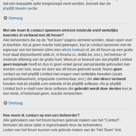
dat een bepaalde optie toegevoegd moet worden, bezoek dan de
phpBB Ideeën sectie
.
Omhoog
Met wie moet ik contact opnemen omtrent misbruik en/of wettelijke
kwesties in verband met dit forum?
Alle beheerders die op de "het team"-pagina vermeld worden, staan open voor
je klachten. Als je geen reactie hebt gekregen, kun je contact opnemen met de
eigenaar van het domein (dmv een
whois lookup
) of, als dit forum op een gratis
host staat (bijvoorbeeld xsbb.nl, nl.forums.cc, dotbb.be, enz.), het beheer of
misbruik-afdeling van de gratis host. Wees je er bewust van dat phpBB Limited
geen inspraak
heeft en dus in geen enkel geval aansprakelijk gehouden kan
worden over hoe, waar en door wie dit forum gebruikt wordt. Neem
geen
contact op met phpBB Limited met vragen over wettelijke kwesties (zoals
aanspreekbaarheid, ongepaste commentaar, enz.) die
niet direct verband
houden met de phpBB.com-website of de phpBB-software. Als je phpBB
Limited toch e-mailt over deze software die
gebruikt wordt door derden
kun je
een korte, of helemaal geen, reactie verwachten.
Omhoog
Hoe neem ik contact op met een beheerder?
Alle gebruikers van het forum kunnen gebruik maken van het “Contact”-
formulier als deze optie is ingeschakeld door de beheerders.
Leden van het forum kunnen ook gebruik maken van de “Het Team”-link.