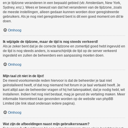
en je tijdzone veranderen in een bepaald gebied (vb: Amsterdam, New York,
Sydney, enz.). Wees er bewust van dat het veranderen van de tijdzone, zoals
de meeste instellingen, alleen gedaan kunnen worden door geregistreerde
gebruikers. Als je nog niet geregistreerd bent is dit een goed moment om dit te
doen.
Omhoog
Ik wijzigde de tijdzone, maar de tijd is nog steeds verkeerd!
Als je zeker bent dat je de correcte tijdzone en zomertijd goed hebt ingevuld en
de tijd is nog steeds anders, is waarschijnlijk de tijd op de server verkeerd
ingesteld en zullen de beheerders een aanpassing moeten doen.
Omhoog
Mijn taal zit niet in de lijst!
De meest voorkomende reden hiervoor is dat de beheerder je taal niet
geïnstalleerd heeft, of dat nog niemand het forum in je taal vertaald heeft. Je
kunt altijd aan de beheerder vragen of hij het talenpakket, dat je nodig hebt, wil
installeren. Indien het nog niet bestaat, mag je gerust de vertaling maken. Meer
informatie hieromtrent kan gevonden worden op de website van phpBB
Limited (de link staat onderaan iedere pagina).
Omhoog
Wat zijn de afbeeldingen naast mijn gebruikersnaam?