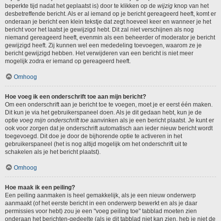
beperkte tijd nadat het geplaatst is) door te klikken op de
wijzig
knop van het
desbetreffende bericht. Als er al iemand op je bericht gereageerd heeft, komt er
onderaan je bericht een klein tekstje dat zegt hoeveel keer en wanneer je het
bericht voor het laatst je gewijzigd hebt. Dit zal niet verschijnen als nog
niemand gereageerd heeft, evenmin als een beheerder of moderator je bericht
gewijzigd heeft. Zij kunnen wel een mededeling toevoegen, waarom ze je
bericht gewijzigd hebben. Het verwijderen van een bericht is niet meer
mogelijk zodra er iemand op gereageerd heeft.
Omhoog
Hoe voeg ik een onderschrift toe aan mijn bericht?
Om een onderschrift aan je bericht toe te voegen, moet je er eerst één maken.
Dit kun je via het gebruikerspaneel doen. Als je dit gedaan hebt, kun je de
optie
voeg mijn onderschrift toe
aanvinken als je een bericht plaatst. Je kunt er
ook voor zorgen dat je onderschrift automatisch aan ieder nieuw bericht wordt
toegevoegd. Dit doe je door de bijhorende optie te activeren in het
gebruikerspaneel (het is nog altijd mogelijk om het onderschrift uit te
schakelen als je het bericht plaatst).
Omhoog
Hoe maak ik een peiling?
Een peiling aanmaken is heel gemakkelijk, als je een nieuw onderwerp
aanmaakt (of het eerste bericht in een onderwerp bewerkt en als je daar
permissies voor hebt) zou je een "voeg peiling toe" tabblad moeten zien
onderaan het berichten-gedeelte (als je dit tabblad niet kan zien, heb je niet de