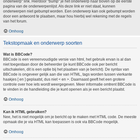
onderwerp" link. Hierdoor "bump" je het onderwerp naar boven op de eerste
pagina van de onderwerpenlijst. Als deze link er niet staat, kunnen
onderwerpen niet gebumpt worden. Een onderwerp kan ook gebumpt worden
door een antwoord te plaatsen, maar hou hierbij wel rekening met de regels
van het forum.
Omhoog
Tekstopmaak en onderwerp soorten
Wat is BBCode?
BBCode is een vereenvoudigde versie van html, het gebruik ervan is al dan
niet toegestaan door de beheerder (je kunt BBCode ook per bericht
uitschakelen, dit is een optie bij het plaatsen van je bericht). De syntax van
BBCode is ongeveer gelijk aan die van HTML, tags worden tussen vierkante
haakjes [ en ] geplaatst, dus niet < en >. Daarnaast geeft het een grotere
controle over hoe iets wordt weergegeven. Meer informatie omtrent BBCode is
te vinden in de handleiding die je kunt openen als je een bericht plaatst.
Omhoog
Kan ik HTML gebruiken?
Nee, het is niet mogelijk om je bericht op te maken met HTML code. De meeste
opmaak die je via HTML kan toepassen is ook via BBCode mogelijk.
Omhoog