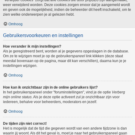
"Verwijder cookies" zorgt dat alle cookies die door phpBB3 zijn aangemaakt,
weer verwijderd worden. Deze cookies zorgen ervoor dat je aangemeld wordt
en geven ook de mogelijkheid, indien de beheerder dit heeft inschakeld, om te
zien welke onderwerpen je al gelezen hebt.
Omhoog
Gebruikersvoorkeuren en instellingen
Hoe verander ik mijn instellingen?
Als je geregistreerd bent, worden al je gegevens opgeslagen in de database.
Om ze te wijzigen moet je op de
gebruikerspaneel
link klikken (deze staat
meestal bovenaan op de pagina, maar dit kan verschillen), daarna kun je je
instellingen wijzigen.
Omhoog
Hoe kan ik onzichtbaar zijn in de online gebruikers lijst?
In het gebruikerspaneel onder "foruminstellingen", vind je de optie
Verberg
mijn online status
. Als je deze optie activeert zul je onzichtbaar zijn voor
iedereen, behalve voor beheerders, moderators en jezelf.
Omhoog
De tijden zijn niet correct!
Het is mogelijk dat de tijd die gegeven wordt van een andere tijdzone is dan
waarin jij woont. Als dit het geval is, moet je naar het gebruikerspaneel gaan