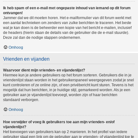
Ik heb spam of een e-mail met ongepaste inhoud van iemand op dit forum
ontvangen!
Jammer dat we dit moeten horen. Het e-mailformulier van dit forum werkt met
een aantal technieken om zenders van zulke berichten te traceren. Het beste
wat je kan doen is de beheerder een kopie van het bericht e-mailen, inclusief
de headers (hierin staan de details van de gebruiker die de e-mail stuurde).
Deze zal dan de nodige stappen ondernemen.
Omhoog
Vrienden en vijanden
Waarvoor dient mijn vrienden- en vijandenlijst?
Hiermee kun je andere gebruikers op het forum sorteren. Gebruikers die in je
vriendenlijst staan worden in het gebruikerspaneel weergegeven zodat je snel
kunt controleren of ze online zijn, of een privébericht kunt sturen. Tevens is het
mogelijk dat hun berichten, in je huidige stijl, gemarkeerd worden. Als je een
gebruiker aan je vijandenlijst toevoegt, worden zijn of haar berichten
standaard verborgen.
Omhoog
Hoe verwijder of voeg ik gebruikers toe aan mijn vrienden- en/of
vijandenlijst?
Het toevoegen van gebruikers kan op 2 manieren. In het profiel van iedere
gebruiker staat een link om de gebruiker aan je vrienden- of vijandenlijst toe te