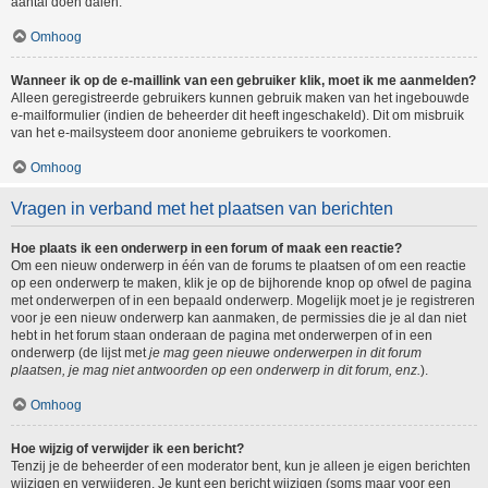
aantal doen dalen.
Omhoog
Wanneer ik op de e-maillink van een gebruiker klik, moet ik me aanmelden?
Alleen geregistreerde gebruikers kunnen gebruik maken van het ingebouwde
e-mailformulier (indien de beheerder dit heeft ingeschakeld). Dit om misbruik
van het e-mailsysteem door anonieme gebruikers te voorkomen.
Omhoog
Vragen in verband met het plaatsen van berichten
Hoe plaats ik een onderwerp in een forum of maak een reactie?
Om een nieuw onderwerp in één van de forums te plaatsen of om een reactie
op een onderwerp te maken, klik je op de bijhorende knop op ofwel de pagina
met onderwerpen of in een bepaald onderwerp. Mogelijk moet je je registreren
voor je een nieuw onderwerp kan aanmaken, de permissies die je al dan niet
hebt in het forum staan onderaan de pagina met onderwerpen of in een
onderwerp (de lijst met
je mag geen nieuwe onderwerpen in dit forum
plaatsen, je mag niet antwoorden op een onderwerp in dit forum, enz.
).
Omhoog
Hoe wijzig of verwijder ik een bericht?
Tenzij je de beheerder of een moderator bent, kun je alleen je eigen berichten
wijzigen en verwijderen. Je kunt een bericht wijzigen (soms maar voor een