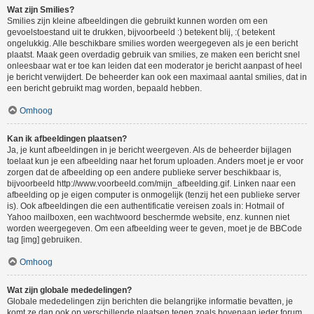
Wat zijn Smilies?
Smilies zijn kleine afbeeldingen die gebruikt kunnen worden om een
gevoelstoestand uit te drukken, bijvoorbeeld :) betekent blij, :( betekent
ongelukkig. Alle beschikbare smilies worden weergegeven als je een bericht
plaatst. Maak geen overdadig gebruik van smilies, ze maken een bericht snel
onleesbaar wat er toe kan leiden dat een moderator je bericht aanpast of heel
je bericht verwijdert. De beheerder kan ook een maximaal aantal smilies, dat in
een bericht gebruikt mag worden, bepaald hebben.
Omhoog
Kan ik afbeeldingen plaatsen?
Ja, je kunt afbeeldingen in je bericht weergeven. Als de beheerder bijlagen
toelaat kun je een afbeelding naar het forum uploaden. Anders moet je er voor
zorgen dat de afbeelding op een andere publieke server beschikbaar is,
bijvoorbeeld http://www.voorbeeld.com/mijn_afbeelding.gif. Linken naar een
afbeelding op je eigen computer is onmogelijk (tenzij het een publieke server
is). Ook afbeeldingen die een authentificatie vereisen zoals in: Hotmail of
Yahoo mailboxen, een wachtwoord beschermde website, enz. kunnen niet
worden weergegeven. Om een afbeelding weer te geven, moet je de BBCode
tag [img] gebruiken.
Omhoog
Wat zijn globale mededelingen?
Globale mededelingen zijn berichten die belangrijke informatie bevatten, je
komt ze dan ook op verschillende plaatsen tegen zoals bovenaan ieder forum