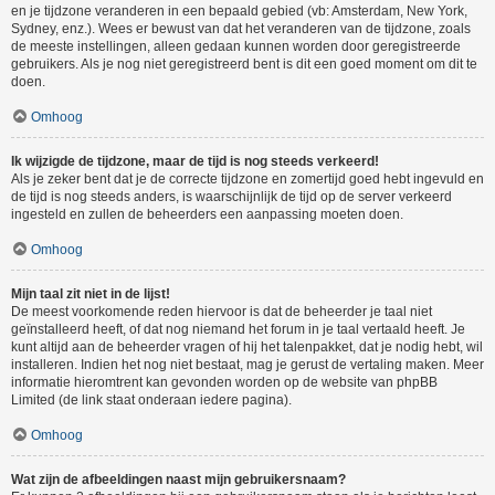
en je tijdzone veranderen in een bepaald gebied (vb: Amsterdam, New York,
Sydney, enz.). Wees er bewust van dat het veranderen van de tijdzone, zoals
de meeste instellingen, alleen gedaan kunnen worden door geregistreerde
gebruikers. Als je nog niet geregistreerd bent is dit een goed moment om dit te
doen.
Omhoog
Ik wijzigde de tijdzone, maar de tijd is nog steeds verkeerd!
Als je zeker bent dat je de correcte tijdzone en zomertijd goed hebt ingevuld en
de tijd is nog steeds anders, is waarschijnlijk de tijd op de server verkeerd
ingesteld en zullen de beheerders een aanpassing moeten doen.
Omhoog
Mijn taal zit niet in de lijst!
De meest voorkomende reden hiervoor is dat de beheerder je taal niet
geïnstalleerd heeft, of dat nog niemand het forum in je taal vertaald heeft. Je
kunt altijd aan de beheerder vragen of hij het talenpakket, dat je nodig hebt, wil
installeren. Indien het nog niet bestaat, mag je gerust de vertaling maken. Meer
informatie hieromtrent kan gevonden worden op de website van phpBB
Limited (de link staat onderaan iedere pagina).
Omhoog
Wat zijn de afbeeldingen naast mijn gebruikersnaam?