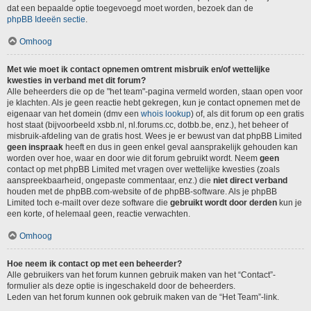
dat een bepaalde optie toegevoegd moet worden, bezoek dan de
phpBB Ideeën sectie
.
Omhoog
Met wie moet ik contact opnemen omtrent misbruik en/of wettelijke
kwesties in verband met dit forum?
Alle beheerders die op de "het team"-pagina vermeld worden, staan open voor
je klachten. Als je geen reactie hebt gekregen, kun je contact opnemen met de
eigenaar van het domein (dmv een
whois lookup
) of, als dit forum op een gratis
host staat (bijvoorbeeld xsbb.nl, nl.forums.cc, dotbb.be, enz.), het beheer of
misbruik-afdeling van de gratis host. Wees je er bewust van dat phpBB Limited
geen inspraak
heeft en dus in geen enkel geval aansprakelijk gehouden kan
worden over hoe, waar en door wie dit forum gebruikt wordt. Neem
geen
contact op met phpBB Limited met vragen over wettelijke kwesties (zoals
aanspreekbaarheid, ongepaste commentaar, enz.) die
niet direct verband
houden met de phpBB.com-website of de phpBB-software. Als je phpBB
Limited toch e-mailt over deze software die
gebruikt wordt door derden
kun je
een korte, of helemaal geen, reactie verwachten.
Omhoog
Hoe neem ik contact op met een beheerder?
Alle gebruikers van het forum kunnen gebruik maken van het “Contact”-
formulier als deze optie is ingeschakeld door de beheerders.
Leden van het forum kunnen ook gebruik maken van de “Het Team”-link.