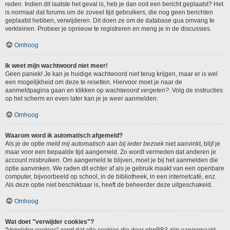
reden. Indien dit laatste het geval is, heb je dan ooit een bericht geplaatst? Het
is normaal dat forums om de zoveel tijd gebruikers, die nog geen berichten
geplaatst hebben, verwijderen. Dit doen ze om de database qua omvang te
verkleinen. Probeer je opnieuw te registreren en meng je in de discussies.
Omhoog
Ik weet mijn wachtwoord niet meer!
Geen paniek! Je kan je huidige wachtwoord niet terug krijgen, maar er is wel
een mogelijkheid om deze te resetten. Hiervoor moet je naar de
aanmeldpagina gaan en klikken op
wachtwoord vergeten?
. Volg de instructies
op het scherm en even later kan je je weer aanmelden.
Omhoog
Waarom word ik automatisch afgemeld?
Als je de optie
meld mij automatisch aan bij ieder bezoek
niet aanvinkt, blijf je
maar voor een bepaalde tijd aangemeld. Zo wordt vermeden dat anderen je
account misbruiken. Om aangemeld te blijven, moet je bij het aanmelden die
optie aanvinken. We raden dit echter af als je gebruik maakt van een openbare
computer, bijvoorbeeld op school, in de bibliotheek, in een internetcafé, enz.
Als deze optie niet beschikbaar is, heeft de beheerder deze uitgeschakeld.
Omhoog
Wat doet "verwijder cookies"?