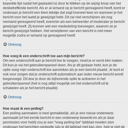
beperkte tijd nadat het geplaatst is) door te klikken op de
wijzig
knop van het
desbetreffende bericht. Als er al iemand op je bericht gereageerd heeft, komt er
onderaan je bericht een klein tekstje dat zegt hoeveel keer en wanneer je het
bericht voor het laatst je gewijzigd hebt. Dit zal niet verschijnen als nog
niemand gereageerd heeft, evenmin als een beheerder of moderator je bericht
gewijzigd heeft. Zij kunnen wel een mededeling toevoegen, waarom ze je
bericht gewijzigd hebben. Het verwijderen van een bericht is niet meer
mogelijk zodra er iemand op gereageerd heeft.
Omhoog
Hoe voeg ik een onderschrift toe aan mijn bericht?
Om een onderschrift aan je bericht toe te voegen, moet je er eerst één maken.
Dit kun je via het gebruikerspaneel doen. Als je dit gedaan hebt, kun je de
optie
voeg mijn onderschrift toe
aanvinken als je een bericht plaatst. Je kunt er
ook voor zorgen dat je onderschrift automatisch aan ieder nieuw bericht wordt
toegevoegd. Dit doe je door de bijhorende optie te activeren in het
gebruikerspaneel (het is nog altijd mogelijk om het onderschrift uit te
schakelen als je het bericht plaatst).
Omhoog
Hoe maak ik een peiling?
Een peiling aanmaken is heel gemakkelijk, als je een nieuw onderwerp
aanmaakt (of het eerste bericht in een onderwerp bewerkt en als je daar
permissies voor hebt) zou je een "voeg peiling toe" tabblad moeten zien
onderaan het berichten-gedeelte (als je dit tabblad niet kan zien, heb je niet de