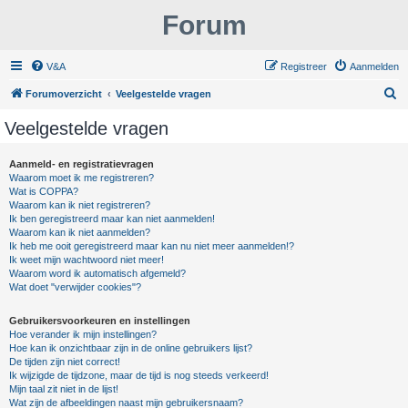
Forum
V&A
Registreer
Aanmelden
Z
Forumoverzicht
Veelgestelde vragen
o
Veelgestelde vragen
e
k
Aanmeld- en registratievragen
Waarom moet ik me registreren?
Wat is COPPA?
Waarom kan ik niet registreren?
Ik ben geregistreerd maar kan niet aanmelden!
Waarom kan ik niet aanmelden?
Ik heb me ooit geregistreerd maar kan nu niet meer aanmelden!?
Ik weet mijn wachtwoord niet meer!
Waarom word ik automatisch afgemeld?
Wat doet "verwijder cookies"?
Gebruikersvoorkeuren en instellingen
Hoe verander ik mijn instellingen?
Hoe kan ik onzichtbaar zijn in de online gebruikers lijst?
De tijden zijn niet correct!
Ik wijzigde de tijdzone, maar de tijd is nog steeds verkeerd!
Mijn taal zit niet in de lijst!
Wat zijn de afbeeldingen naast mijn gebruikersnaam?