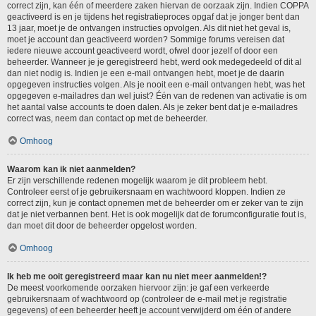
correct zijn, kan één of meerdere zaken hiervan de oorzaak zijn. Indien COPPA
geactiveerd is en je tijdens het registratieproces opgaf dat je jonger bent dan
13 jaar, moet je de ontvangen instructies opvolgen. Als dit niet het geval is,
moet je account dan geactiveerd worden? Sommige forums vereisen dat
iedere nieuwe account geactiveerd wordt, ofwel door jezelf of door een
beheerder. Wanneer je je geregistreerd hebt, werd ook medegedeeld of dit al
dan niet nodig is. Indien je een e-mail ontvangen hebt, moet je de daarin
opgegeven instructies volgen. Als je nooit een e-mail ontvangen hebt, was het
opgegeven e-mailadres dan wel juist? Één van de redenen van activatie is om
het aantal valse accounts te doen dalen. Als je zeker bent dat je e-mailadres
correct was, neem dan contact op met de beheerder.
Omhoog
Waarom kan ik niet aanmelden?
Er zijn verschillende redenen mogelijk waarom je dit probleem hebt.
Controleer eerst of je gebruikersnaam en wachtwoord kloppen. Indien ze
correct zijn, kun je contact opnemen met de beheerder om er zeker van te zijn
dat je niet verbannen bent. Het is ook mogelijk dat de forumconfiguratie fout is,
dan moet dit door de beheerder opgelost worden.
Omhoog
Ik heb me ooit geregistreerd maar kan nu niet meer aanmelden!?
De meest voorkomende oorzaken hiervoor zijn: je gaf een verkeerde
gebruikersnaam of wachtwoord op (controleer de e-mail met je registratie
gegevens) of een beheerder heeft je account verwijderd om één of andere