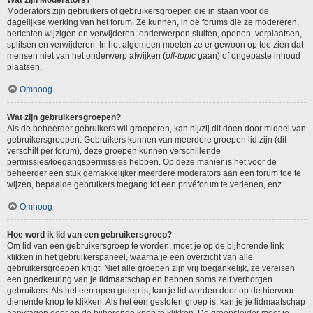
Wat zijn Moderators?
Moderators zijn gebruikers of gebruikersgroepen die in staan voor de
dagelijkse werking van het forum. Ze kunnen, in de forums die ze modereren,
berichten wijzigen en verwijderen; onderwerpen sluiten, openen, verplaatsen,
splitsen en verwijderen. In het algemeen moeten ze er gewoon op toe zien dat
mensen niet van het onderwerp afwijken (
off-topic
gaan) of ongepaste inhoud
plaatsen.
Omhoog
Wat zijn gebruikersgroepen?
Als de beheerder gebruikers wil groeperen, kan hij/zij dit doen door middel van
gebruikersgroepen. Gebruikers kunnen van meerdere groepen lid zijn (dit
verschilt per forum), deze groepen kunnen verschillende
permissies/toegangspermissies hebben. Op deze manier is het voor de
beheerder een stuk gemakkelijker meerdere moderators aan een forum toe te
wijzen, bepaalde gebruikers toegang tot een privéforum te verlenen, enz.
Omhoog
Hoe word ik lid van een gebruikersgroep?
Om lid van een gebruikersgroep te worden, moet je op de bijhorende link
klikken in het gebruikerspaneel, waarna je een overzicht van alle
gebruikersgroepen krijgt. Niet alle groepen zijn vrij toegankelijk, ze vereisen
een goedkeuring van je lidmaatschap en hebben soms zelf verborgen
gebruikers. Als het een open groep is, kan je lid worden door op de hiervoor
dienende knop te klikken. Als het een gesloten groep is, kan je je lidmaatschap