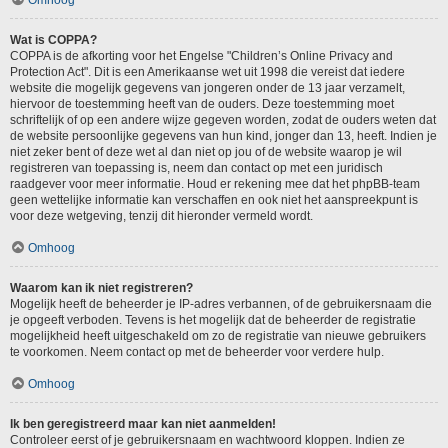
Omhoog
Wat is COPPA?
COPPA is de afkorting voor het Engelse "Children’s Online Privacy and
Protection Act". Dit is een Amerikaanse wet uit 1998 die vereist dat iedere
website die mogelijk gegevens van jongeren onder de 13 jaar verzamelt,
hiervoor de toestemming heeft van de ouders. Deze toestemming moet
schriftelijk of op een andere wijze gegeven worden, zodat de ouders weten dat
de website persoonlijke gegevens van hun kind, jonger dan 13, heeft. Indien je
niet zeker bent of deze wet al dan niet op jou of de website waarop je wil
registreren van toepassing is, neem dan contact op met een juridisch
raadgever voor meer informatie. Houd er rekening mee dat het phpBB-team
geen wettelijke informatie kan verschaffen en ook niet het aanspreekpunt is
voor deze wetgeving, tenzij dit hieronder vermeld wordt.
Omhoog
Waarom kan ik niet registreren?
Mogelijk heeft de beheerder je IP-adres verbannen, of de gebruikersnaam die
je opgeeft verboden. Tevens is het mogelijk dat de beheerder de registratie
mogelijkheid heeft uitgeschakeld om zo de registratie van nieuwe gebruikers
te voorkomen. Neem contact op met de beheerder voor verdere hulp.
Omhoog
Ik ben geregistreerd maar kan niet aanmelden!
Controleer eerst of je gebruikersnaam en wachtwoord kloppen. Indien ze