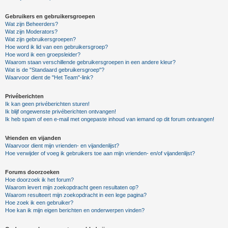
Gebruikers en gebruikersgroepen
Wat zijn Beheerders?
Wat zijn Moderators?
Wat zijn gebruikersgroepen?
Hoe word ik lid van een gebruikersgroep?
Hoe word ik een groepsleider?
Waarom staan verschillende gebruikersgroepen in een andere kleur?
Wat is de "Standaard gebruikersgroep"?
Waarvoor dient de "Het Team"-link?
Privéberichten
Ik kan geen privéberichten sturen!
Ik blijf ongewenste privéberichten ontvangen!
Ik heb spam of een e-mail met ongepaste inhoud van iemand op dit forum ontvangen!
Vrienden en vijanden
Waarvoor dient mijn vrienden- en vijandenlijst?
Hoe verwijder of voeg ik gebruikers toe aan mijn vrienden- en/of vijandenlijst?
Forums doorzoeken
Hoe doorzoek ik het forum?
Waarom levert mijn zoekopdracht geen resultaten op?
Waarom resulteert mijn zoekopdracht in een lege pagina?
Hoe zoek ik een gebruiker?
Hoe kan ik mijn eigen berichten en onderwerpen vinden?