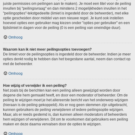
juiste permissies om peilingen aan te maken). Je moet een titel voor de peiling
invullen bij "peilingsvraag" en dan minstens 2 mogelijkheden invullen in het
"peilingopties"-tekstgedeelte (limiet is ingesteld door de beheerder), met elke
optie gescheiden door middel van een nieuwe regel. Je kunt ook instellen
hoeveel opties een gebruiker mag kiezen onder "opties per gebruiker" en een
tijdslimiet in dagen voor de peiling (0 is een peiling van oneindige duur).
Omhoog
Waarom kan ik niet meer peilingsopties toevoegen?
De limiet voor de peilingsopties is ingesteld door de beheerder. Indien je meer
opties denkt nodig te hebben dan het toegestane aantal, neem dan contact op
met de beheerder.
Omhoog
Hoe wijzig of verwijder ik een peiling?
Net zoals bij de berichten kan een peiling alleen gewijzigd worden door
degene die hem gemaakt heeft, en door een moderator of beheerder. Om de
peiling te wijzigen moet je het allereerste bericht van het onderwerp wijzigen
(hieraan is de peiling gekoppeld). Als er nog geen stemmen zijn uitgebracht,
kunnen gebruikers de peiling verwijderen of iedere peilingsoptie wijzigen.
Maar, als er reeds gestemd is, dan kunnen alleen moderators of beheerders
hem wijzigen of verwijderen. Dit om te voorkomen dat gebruikers een peiling
maken en deze daarna vervalsen door de opties te wijzigen.
Omhoog