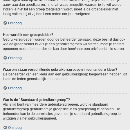
aanvragen door op de bijhorende knop te klikken. De groepsleider moet je
aanvraag dan goedkeuren, hij of zij vraagt mogelijk waarom je lid wil worden.
Indien je niet tot een groep toegelaten wordt, moet je de groepsleider niet
lastig vallen, hij of zij heeft een reden om je te weigeren.
Omhoog
Hoe word ik een groepsleider?
Gebruikersgroepen worden door de beheerder gemaakt, deze beslist dus ook
wie de groepsleider is. Als je een gebruikersgroep wil starten, moet je contact
opnemen met de beheerder, dit kan door hem/haar een privébericht te sturen.
Omhoog
Waarom staan verschillende gebruikersgroepen in een andere kleur?
De beheerder kan een kleur aan een gebruikersgroep toegewezen hebben, dit
is om de leden gemakkelijk te herkennen.
Omhoog
Wat is de "Standaard gebruikersgroep"?
Als je lid bent van meerdere gebruikersgroepen, word je standaard
gebruikersgroep gebruikt om je groepskleur en groepsrang te bepalen. De
beheerder kan je de permissies geven om je standaard gebruikersgroep te
wijzigen via het gebruikerspaneel.
Omhoog