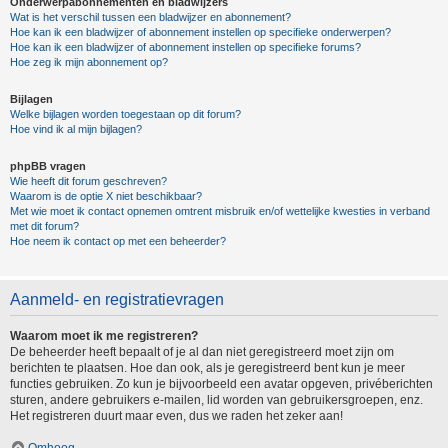
Onderwerpabonnementen en bladwijzers
Wat is het verschil tussen een bladwijzer en abonnement?
Hoe kan ik een bladwijzer of abonnement instellen op specifieke onderwerpen?
Hoe kan ik een bladwijzer of abonnement instellen op specifieke forums?
Hoe zeg ik mijn abonnement op?
Bijlagen
Welke bijlagen worden toegestaan op dit forum?
Hoe vind ik al mijn bijlagen?
phpBB vragen
Wie heeft dit forum geschreven?
Waarom is de optie X niet beschikbaar?
Met wie moet ik contact opnemen omtrent misbruik en/of wettelijke kwesties in verband
met dit forum?
Hoe neem ik contact op met een beheerder?
Aanmeld- en registratievragen
Waarom moet ik me registreren?
De beheerder heeft bepaalt of je al dan niet geregistreerd moet zijn om
berichten te plaatsen. Hoe dan ook, als je geregistreerd bent kun je meer
functies gebruiken. Zo kun je bijvoorbeeld een avatar opgeven, privéberichten
sturen, andere gebruikers e-mailen, lid worden van gebruikersgroepen, enz.
Het registreren duurt maar even, dus we raden het zeker aan!