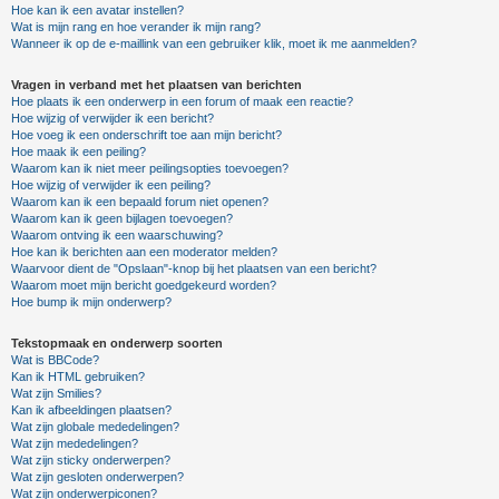
Hoe kan ik een avatar instellen?
Wat is mijn rang en hoe verander ik mijn rang?
Wanneer ik op de e-maillink van een gebruiker klik, moet ik me aanmelden?
Vragen in verband met het plaatsen van berichten
Hoe plaats ik een onderwerp in een forum of maak een reactie?
Hoe wijzig of verwijder ik een bericht?
Hoe voeg ik een onderschrift toe aan mijn bericht?
Hoe maak ik een peiling?
Waarom kan ik niet meer peilingsopties toevoegen?
Hoe wijzig of verwijder ik een peiling?
Waarom kan ik een bepaald forum niet openen?
Waarom kan ik geen bijlagen toevoegen?
Waarom ontving ik een waarschuwing?
Hoe kan ik berichten aan een moderator melden?
Waarvoor dient de "Opslaan"-knop bij het plaatsen van een bericht?
Waarom moet mijn bericht goedgekeurd worden?
Hoe bump ik mijn onderwerp?
Tekstopmaak en onderwerp soorten
Wat is BBCode?
Kan ik HTML gebruiken?
Wat zijn Smilies?
Kan ik afbeeldingen plaatsen?
Wat zijn globale mededelingen?
Wat zijn mededelingen?
Wat zijn sticky onderwerpen?
Wat zijn gesloten onderwerpen?
Wat zijn onderwerpiconen?