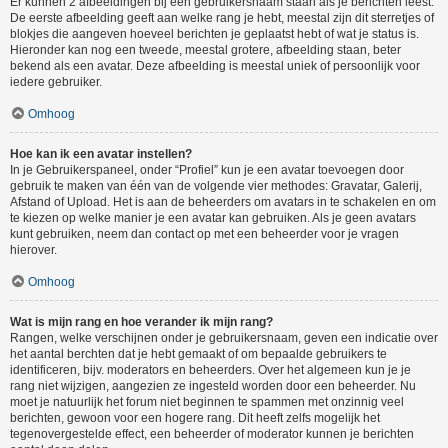
Er kunnen 2 afbeeldingen bij een gebruikersnaam staan als je berichten leest.
De eerste afbeelding geeft aan welke rang je hebt, meestal zijn dit sterretjes of
blokjes die aangeven hoeveel berichten je geplaatst hebt of wat je status is.
Hieronder kan nog een tweede, meestal grotere, afbeelding staan, beter
bekend als een avatar. Deze afbeelding is meestal uniek of persoonlijk voor
iedere gebruiker.
Omhoog
Hoe kan ik een avatar instellen?
In je Gebruikerspaneel, onder “Profiel” kun je een avatar toevoegen door
gebruik te maken van één van de volgende vier methodes: Gravatar, Galerij,
Afstand of Upload. Het is aan de beheerders om avatars in te schakelen en om
te kiezen op welke manier je een avatar kan gebruiken. Als je geen avatars
kunt gebruiken, neem dan contact op met een beheerder voor je vragen
hierover.
Omhoog
Wat is mijn rang en hoe verander ik mijn rang?
Rangen, welke verschijnen onder je gebruikersnaam, geven een indicatie over
het aantal berchten dat je hebt gemaakt of om bepaalde gebruikers te
identificeren, bijv. moderators en beheerders. Over het algemeen kun je je
rang niet wijzigen, aangezien ze ingesteld worden door een beheerder. Nu
moet je natuurlijk het forum niet beginnen te spammen met onzinnig veel
berichten, gewoon voor een hogere rang. Dit heeft zelfs mogelijk het
tegenovergestelde effect, een beheerder of moderator kunnen je berichten